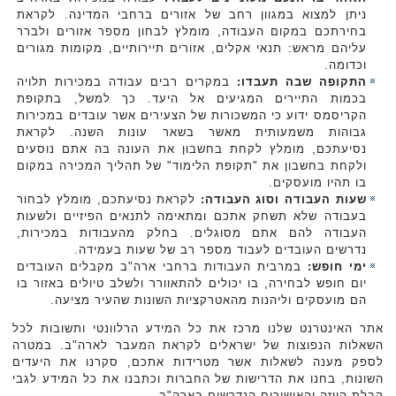
ניתן למצוא במגוון רחב של אזורים ברחבי המדינה. לקראת
בחירתכם במקום העבודה, מומלץ לבחון מספר אזורים ולברר
עליהם מראש: תנאי אקלים, אזורים תיירותיים, מקומות מגורים
וכדומה.
התקופה שבה תעבדו:
במקרים רבים עבודה במכירות תלויה
בכמות התיירים המגיעים אל היעד. כך למשל, בתקופת
הקריסמס ידוע כי המשכורות של הצעירים אשר עובדים במכירות
גבוהות משמעותית מאשר בשאר עונות השנה. לקראת
נסיעתכם, מומלץ לקחת בחשבון את העונה בה אתם נוסעים
ולקחת בחשבון את "תקופת הלימוד" של תהליך המכירה במקום
בו תהיו מועסקים.
שעות העבודה וסוג העבודה:
לקראת נסיעתכם, מומלץ לבחור
בעבודה שלא תשחק אתכם ומתאימה לתנאים הפיזיים ולשעות
העבודה להם אתם מסוגלים. בחלק מהעבודות במכירות,
נדרשים העובדים לעבוד מספר רב של שעות בעמידה.
ימי חופש:
במרבית העבודות ברחבי ארה"ב מקבלים העובדים
יום חופש לבחירה, בו יכולים להתאוורר ולשלב טיולים באזור בו
הם מועסקים וליהנות מהאטרקציות השונות שהעיר מציעה.
אתר האינטרנט שלנו מרכז את כל המידע הרלוונטי ותשובות לכל
השאלות הנפוצות של ישראלים לקראת המעבר לארה"ב. במטרה
לספק מענה לשאלות אשר מטרידות אתכם, סקרנו את היעדים
השונות, בחנו את הדרישות של החברות וכתבנו את כל המידע לגבי
קבלת הויזה והאישורים הנדרשים בארה"ב.