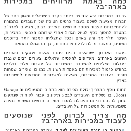
כמה באמת מרוויחים במכירות
בארה"ב?
עבודה במכירות היא הנפוצה ביותר בקרב הישראלים ומגוון רחב של
חברות מציעות לשלם בעבור כרטיס הטיסה של העובדים בתמורה
להתחייבותם לעבוד מספר חודשים. צעירים רבים, מגיעים לארה"ב
במטרה לחסוך כסף לטיול הגדול אחרי שירותם הצבאי. במכירות,
השכר תלוי אך ורק באדם וככל שתצליחו למכור יותר בדוכנים
השונים, במעבר מדלת לדלת או בחנויות, כך תתוגמלו בהתאם.
בעשור האחרון, ישראלים רבים פתחו עגלות ועסקים באזורים
השונים בארה"ב ומעדיפים להעסיק ישראלים. צעירים רבים שעבדו
בעגלות מצליחים להשתכר במשכורות של עשרות אלפי דולרים
בחודש כגמול למכירותיהם בעמדות השונות. כמו כן, צעירים שפחות
טובים בעבודת המכירות, מגיעים למשכורות ממוצעות למשכורות
בארץ.
תחום נוסף המצריך יכולת מכירה הוא בתחום המנעולים וה-Garage
Doors, בו נשלחים העובדים לבצע תיקונים עבור לקוחות שנתקעו
מחוץ לרכבם וביתם והיכולת למכור מוצרים חדשים משפיע במידה
משמעותית על המשכורות של העובדים.
מה צריך לבדוק לפני שנוסעים
לעבוד במכירות בארה"ב?
האזור בו הנכם מעוניינים לעבוד:
עבודה במכירות בארה"ב