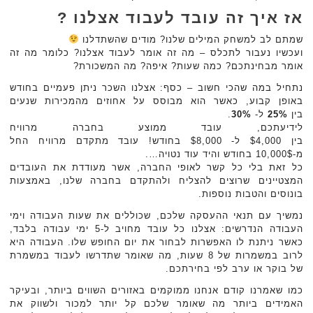
אז איך זה עובד לעבוד אצלנו ?
שמתם לב למשחק המילים שלנו? מודים שהשתדלנו
ועכשיו נעבור לתכלס – מה זה אומר לעבוד אצלנו? כלומר מה זה
אומר מבחינתכם? כמה שעות? איפה? מה המשכורת?
נתחיל במה שהכי חשוב – כסף: אצלנו השכר ניתן פעמיים בחודש
באופן קבוע, כאשר הוא מבוסס על אחוזים מהמכירות שנעים
בין
25%
ל-
30%
.
לידיעתכם, עובד ממוצע בחברה מרוויח
בין $4,000 ל- $8,000 בחודש! עובד מתקדם מרוויח החל
מ-10,000$ בחודש והיד עוד נטויה….
כל זאת בלי כל קשר לאופי החברה, אשר מעודדת את העובדים
המצטיינים שרוצים להצליח ולהתקדם בחברה שלנו, באמצעות
בונוסים והטבות נוספות.
נמשיך עם תנאי ההעסקה שלכם, שכוללים את שעות העבודה וימי
העבודה הנדרשים: אצלנו כל עובד מחויב ל-5 ימי עבודה בלבד,
כאשר ניתנת לו האפשרות לבחור את יום החופש שלו. העבודה היא
לרוב במשמרות של 8 שעות, מה שאומר שתדרשו לעבוד במשמרת
של בוקר או ערב לפי בחירתכם.
כמו שאמרנו קודם אנחנו ממוקמים באזורים השווים ביותר, ובעיקר
האמידים ביותר מה שאומר שלכם קל יותר למכור ולשווק את