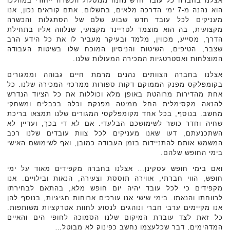
אצלנו בחברה כל עובד חדש נהנה ממסלול הכשרה ייחודי במהלכו
הוא נהנה מ-7 ימי הדרכה מלאים, בתשלום. אתם קוראים נכון, אנו
מעניקים לכל עובד חדש שבוע שלם של הסתגלות והכשרה
מקצועית, בה הוא מוצמד לטריינר מקצועי, שנלווה אליו בתחילת
הדרך, מסייע, מכווין, מלמד ובעיקר מעביר לו את כל הידע הרב
שצבר, הטיפים, השיטות והניסיון המוכח שלו בשיטות העבודה
המוצלחות ואסטרטגיות המכירה המעולות שלנו.
אצלנו בחברה הצוותים נהנים מרמת חיים גבוהה וממגורים
בקומפלקס מפנק הממוקם דקות ספורות ממרכזי המכירה שלנו. כל
אחת מהדירות מרוהטת באופן מלא וכוללות את כל הציוד הנדרש
להנאה מקסימלית החל ממיטה מפנקת וכלה בכבלים ומשחקי
מחשב. בנוסף, בכל אחד מקומפלקסי המגורים שלנו תמצאו בריכת
שחיה וחדר כושר לשימושכם הבלעדי. אם לא די בכך, ועדיין לא
השתכנעתם, דעו שאנו מעניקים לכל צוות עובדים שלנו רכב
המשמש אותם להתניידות בזמן העבודה כמובן, ואף לשימושם האישי
בימי החופש שלהם.
ואם בימי חופש עסקינן… אצלנו בחברה מקפידים מאוד על ימי
חופש, הווי חברתי, אווירה תוססת וצעירה, הנאות ובילויים. אנו
מקפידים כי לכל עובד יהיה יום חופש מלא, בהתאם לבחירתו
לרווחתו והנאתו. בימי שישי אנו עורכים ארוחות חגיגיות, בנוסף להן
אנו מקיימים ערבי חברי ונוהגים לנסוע לחוות אטרקציות משותפות.
כל זאת לצד עובדת המיקום שלנו הסמוכה לחופי הים והאיים
המדהימים, דבר שכלעצמו נחשב כפינוק לא מבוטל…