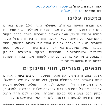
אזור עבודה בארה"ב:
יוסטון
,
דאלאס
,
טקסס
.
סוג משרה:
מכירות
,
עגלות
.‏
בקטנה עלינו
אנו חברה וותיקה בארה"ב שפועלת מעל ל-10 שנים בתחום
המכירות בעגלות, ומספקת מגוון מוצרים מובילים כגון: מוצרי ים
המלח ומיישרי שיער, אשר נחשבים לנמכרים ביותר בקרב הקהל
האמריקאי, כל השנה, ללא הגבלה עונתית. היתרון הגדול שלנו,
שמוביל לשיעורי הצלחה גבוהים ומשכורות גדולות במיוחד, נעוץ
בעובדה שאנו ממוקמים באזורים הטובים ביותר – טקסס, יוסטון
ודאלאס שאוכלוסיותיהן מורכבות בעיקר מתעשיית ההייטק
המבוססת, מה שאומר עבורכם קהל לקוחות אמיד במיוחד שנהנה
מרמת חיים גבוהה ואיכותית.
תנאים, מגורים, הווי ופינוקים
אצלנו בחברה מציעים את תנאי ההעסקה הטובים ביותר, אליהם
אתם נחשפים כבר בתחילת הדרך, בפגישתכם עם נציג בישראל.
אותו נציג ידריך וילווה אתכם לכל אורך תהליכי הקליטה ויספק
עבורכם את כל המידע הנדרש להצלחה שלכם. בהגיעכם לארה"ב,
ימתין לכם נציג נוסף מטעם החברה, שיסייע לכם החל מרגע
נחיתתכם ועד להגעתכם בבטחה למגורים המפנקים שארגנו לכם.