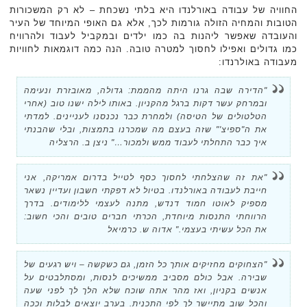
החוויה של עבודה באורלנדו היא בלתי נשכחת – לא רק המשכורות
הטובות והמחיה הזולה גורמות לכך, אלא גם האופי המיוחד של העיר
והעובדה שאפשר ליהנות בה כמו ילדים ובמקביל לעבוד ולהרוויח
כמו גדולים ואפילו לחסוך למטרה טובה. הנה כמה דוגמאות לחוויות
מעבודה באולרנדו:
"הדירה שבה גרנו היתה מהממת: גדולה, מאובזרת ונעימה
ובמרחק עשר דקות ברגל מהקניון. באותו לילה ישנו טוב (אחרי
הטלטולים של הטיסה) ולמחרת כבר נכנסנו לעניינים. למדתי
את ה"ספיצ'" שזה בעצם מה שמכרנו בתמצות, ובלי שהבנתי
איך כבר התחלתי לעבוד ממש ולמכור…" ניצן ב. הרצליה
"את זה שהצלחתי לחסוך כסף לטייל בדרום אמריקה, אני
חייבת לעבודה באורלנדו. בטיול לא דפקתי חשבון ועדיין נשאר
מספיק לאוטו חמוד דנדש, מתנה לעצמי ללימודים. בדרך
הרווחתי התנסות מיוחדת, הכרתי חברים טובים והכי חשוב:
את הכל עשיתי בעצמי." אדוה ש. כרמיאל
"הצחוקים מחזיקים אותך כל הזמן, גם כשקשה – ויש רגעים של
שבירה. אבל כולם מסביב ממשיכים לנסות, ומסתלבטים על
אנשים בקניון, ואז מהר אתה שוכח שלא הלך לך לפני שעה
והכל שוב מתיישר לך לפי התכנית. בערב יוצאים לבלות וככה