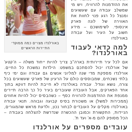
את ההזדמנות להרוויח, ויש מי
שמשלב עבודה עם שעשועים
ומנצל כל רגע פנוי לחוות את
האווירה של לונה פארק
אינסופי. לשימושכם – מידע
חשוב על העיר ועל עבודה
באורלנדו
באורלנדו מצויים כמה ממוקדי
למה כדאי לעבוד
התיירות הראשיים
באורלנדו?
אם לכל עיר תיירותית בארה"ב צריך להיות ייחוד משלה – ה'קטע'
של אורלנדו יכול להסתכם במשפט: הילדות נמשכת כל החיים.
אורלנדו מספקת מדי שנה למליוני אנשים גם עבודה וגם ימי כיף
בלתי נשכחים, שמבוססים כולם על הרעיון של פארקי שעשועים בכל
צורה, נושא וגודל. עבודה באולרנדו לא חייבת להיות דווקא בתוך
אחד הפארקים, אבל העובדה שעוברים בעיר כל כך הרבה תיירים
ממנפת את ההזדמנות להרוויח כסף – כשהבסיס יכול להיות אחוזים
(ממכירות למשל) או משכורת בסיס קבועה וגבוהה. תנאי עבודה
באורלנדו מקלים על העובדים לבחור נכון, ולדעת מראש שהמגורים,
הניידות, התקשורת וכמובן ההכשרה שנדרשת להצלחה בעבודה –
הכל מסופק להם מ-א' ועד ת'.
עובדים מספרים על אורלנדו