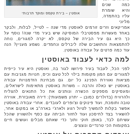
כמה שנים
והיא שומרת
אוסטין – בירת טקסס ומוקד תרבותי
עליו בהתמדה,
מליוני
אמריקאים וזרים זורמים לאוסטין מדי שנה – לטייל, לבלות, ולבקר
באחד מעשרות מפסטיבלי המוסיקה שיש בעיר מדי שנה! נוסף על
כך היא גם עיר הבירה של טקסס, לא יקרה למגורים, נוחה
להתמצאות והתושבים שלה ליברלים ונחמדים. נשמע מעניין? הנה
עוד כמה פרטים על עבודה באוסטין.
למה כדאי לעבוד באוסטין
לפני הכל, לעבוד בעיר פירושו לגור בה, ואוסטין היא עיר כייפית
למגורים עם המון מקומות בילוי לכל טעם וכיס, חנויות מגניבות עם
מציאות ואווירת הפנינג כל יום. גם מבחינת הזדמנויות עבודה
באוסטין יש כאלה והרבה – משרות באוסטין מתאימות לישראלים,
ומעסיקים מספקים הכשרה ונותנים את כל התנאים להצליח
ולהרוויח (בדולרים כמובן – יתרון משמעותי): דירה מאובזרת, אווירה
טובה ותומכת, ועוד פינוקים וצ'ופרים לעובדים. אחרי עבודה באוסטין
אפשר בקלות להמשיך לטיול רגוע ולארג'י בארה"ב או במקום אחר,
להשאיר בצד לחיסכון ועוד לחזור הביתה עם כסף ולהשוויץ שהכל
עשיתם לבד, באופן חוקי ותוך כדי שאתם מבלים ועושים חיים
במקומות הכי טרנדיים ונוצצים.