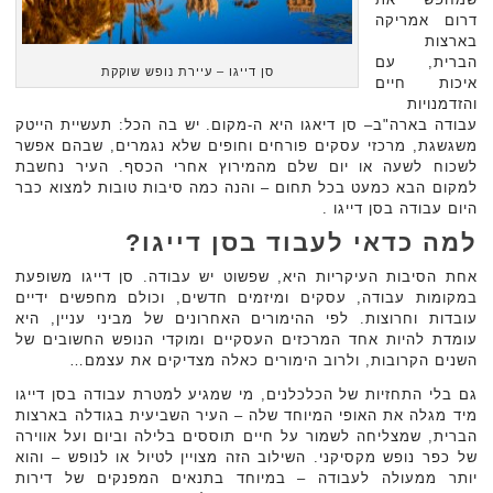
דרום אמריקה
בארצות
הברית, עם
סן דייגו – עיירת נופש שוקקת
איכות חיים
והזדמנויות
עבודה בארה"ב– סן דיאגו היא ה-מקום. יש בה הכל: תעשיית הייטק
משגשגת, מרכזי עסקים פורחים וחופים שלא נגמרים, שבהם אפשר
לשכוח לשעה או יום שלם מהמירוץ אחרי הכסף. העיר נחשבת
למקום הבא כמעט בכל תחום – והנה כמה סיבות טובות למצוא כבר
היום עבודה בסן דייגו .
למה כדאי לעבוד בסן דייגו?
אחת הסיבות העיקריות היא, שפשוט יש עבודה. סן דייגו משופעת
במקומות עבודה, עסקים ומיזמים חדשים, וכולם מחפשים ידיים
עובדות וחרוצות. לפי ההימורים האחרונים של מביני עניין, היא
עומדת להיות אחד המרכזים העסקיים ומוקדי הנופש החשובים של
השנים הקרובות, ולרוב הימורים כאלה מצדיקים את עצמם…
גם בלי התחזיות של הכלכלנים, מי שמגיע למטרת עבודה בסן דייגו
מיד מגלה את האופי המיוחד שלה – העיר השביעית בגודלה בארצות
הברית, שמצליחה לשמור על חיים תוססים בלילה וביום ועל אווירה
של כפר נופש מקסיקני. השילוב הזה מצויין לטיול או לנופש – והוא
יותר ממעולה לעבודה – במיוחד בתנאים המפנקים של דירות