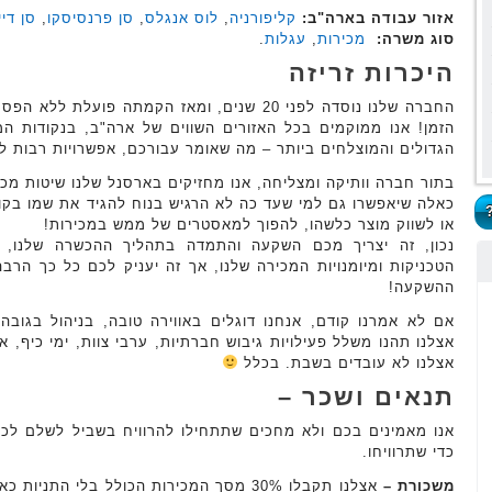
אזור עבודה בארה"ב:
קליפורניה
,
לוס אנגלס
,
סן פרנסיסקו
,
סן דיי
סוג משרה:
מכירות
,
עגלות
.‏
היכרות זריזה
החברה שלנו נוסדה לפני 20 שנים, ומאז הקמתה פו
הזמן! אנו ממוקמים בכל האזורים השווים של ארה"ב, בנקודות המכ
הגדולים והמוצלחים ביותר – מה שאומר עבורכם, אפשרויות רבות ל
בתור חברה וותיקה ומצליחה, אנו מחזיקים בארסנל שלנו שיטות מכ
כאלה שיאפשרו גם למי שעד כה לא הרגיש בנוח להגיד את שמו בקו
או לשווק מוצר כלשהו, להפוך למאסטרים של ממש במכירות!
נכון, זה יצריך מכם השקעה והתמדה בתהליך ההכשרה שלנו, 
הטכניקות ומיומנויות המכירה שלנו, אך זה יעניק לכם כל כך הרב
ההשקעה!
אם לא אמרנו קודם, אנחנו דוגלים באווירה טובה, בניהול בגובה
אצלנו תהנו משלל פעילויות גיבוש חברתיות, ערבי צוות, ימי כיף, אר
אצלנו לא עובדים בשבת. בכלל
תנאים ושכר –
אנו מאמינים בכם ולא מחכים שתתחילו להרוויח בשביל לשלם לכם
כדי שתרוויחו.
משכורת –
אצלנו תקבלו 30% מסך המכירות הכולל בלי הת