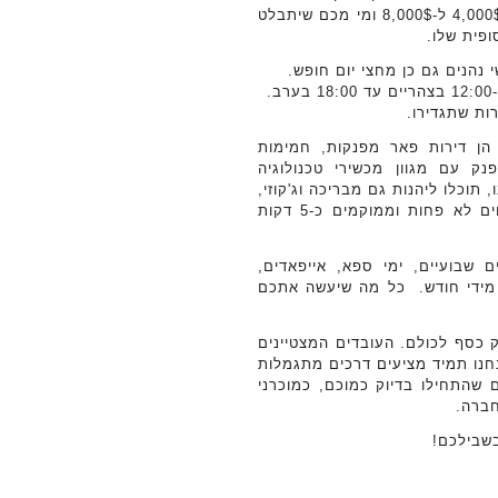
נוספים על המכירות שלכם, כאשר המשכורות הממוצעות נעות בין 4,000$ ל-8,000$ ומי מכם שיתבלט
ופית שלו.
 נהנים גם כן מחצי יום חופש.
.
הן דירות פאר מפנקות, חמימות
ק עם מגוון מכשירי טכנולוגיה
וכלו ליהנות גם מבריכה וג'קוזי,
חדר כושר מקצועי, ומגרשי טניס וגולף. מיקומי הדירות שלנו, שווים לא פחות וממוקמים כ-5 דקות
 שבועיים, ימי ספא, אייפאדים,
 מידי חודש. כל מה שיעשה אתכם
 כסף לכולם. העובדים המצטיינים
נחנו תמיד מציעים דרכים מתגמלות
 שהתחילו בדיוק כמוכם, כמוכרני
חברה.
בשבילכם!