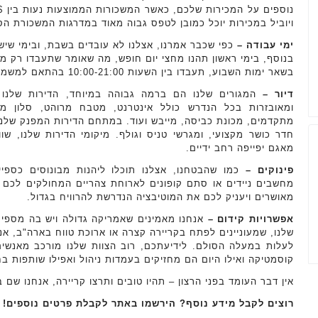
ויוביל במכירות יוכל כמובן לטפס גבוה מאוד במדרגות המשכורת הס
ימי עבודה –
כפי שכבר אמרנו, אצלנו לא עובדים בשבת, ובימי שישי
בנוסף, בימי ראשון תהנו מחצי יום חופש, מה שאומר שתעבדו רק מ-12:00 בצהריים עד 18:00 בערב
בשאר ימות השבוע, תעבדו בין השעות 10:00-21:00 בהתאם למשמרות שתגדירו.
דיור –
המגורים שלנו הם ברמה גבוהה במיוחד, הדירות שלנו 
ומאובזרות בכל הנדרש כולל אינטרנט, מטבח מרוהט, סלון מפנ
מתקדמים, מכונת כביסה, מייבש ועוד. במתחם הדירות המפנק שלנו, ת
מאגם יפייפה רחב ידיים.
פינוקים –
כמו שהבטחנו, אצלנו תוכלו ליהנות מבונוסים כספיים
מחשבים ניידים או סתם קופונים לארוחת צהריים המחולקים לכם
מאושרים ויעניק לכם את המוטיבציה הנדרשת להרוויח בגדול.
אפשרויות קידום –
אנחנו מאמינים שאמריקה גדולה ויש בה מספיק
שלנו, שמעוניינים לפתח בקריירה קצרה או ארוכת טווח בארה"ב, א
לעלות במעלה הסולם. לידיעתכם, רוב הצוות שלנו מורכב מאנשים
קוסמטיקה ואילו היום הם מחזיקים בעמדות ניהול ואפילו שותפות ב
אין דבר העומד בפני הרצון – תהיו טובים ותרצו קריירה, אנחנו שם 
רוצים לקבל מידע נוסף? הירשמו באתר לקבלת פרטים נוספים!‏