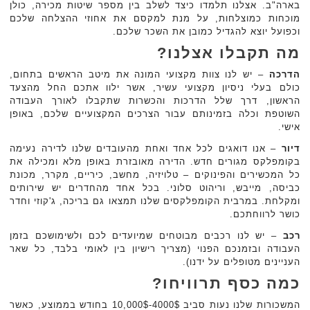
בארה"ב. אצלנו תלמדו כיצד לשלב בין מספר שיטות מכירה, כולן
מוכחות כמוצלחות, על מנת למקסם את אחוזי ההצלחה שלכם
וכפועל יוצא להגדיל כמובן את השכר שלכם.
מה תקבלו אצלנו?
הדרכה
– יש לנו צוות מקצועי המונה את מיטב הראשים בתחום,
כולם בעלי ניסיון מקצועי עשיר, אשר ילוו אתכם החל מהצעד
הראשון, דרך שלל הדרכות והכשרות שתקבלו לאורך העבודה
השוטפת וכלה בזמינותם עבור הצרכים המקצועיים שלכם, באופן
אישי.
דיור
– אנו דואגים לכל אחד ואחת מהעובדים שלנו לדירה נעימה
בקומפלקס מגורים חדש. הדירה מאובזרת באופן מלא ומכילה את
כל המכשירים והפינוקים – טלויזיה, מחשב, כיריים, מקרר, מכונת
כביסה, מייבש, וריהוט סלוני. בכל אחד מהחדרים יש שירותים
ומקלחת. במרבית הקומפלקסים שלנו תמצאו גם בריכה, ג'קוזי וחדר
כושר לרווחתכם.
רכב
– יש לנו רכבים מבוטחים שמיועדים לכם ולשימושכם בזמן
העבודה ובזמנכם הפנוי (מצריך רישיון בין לאומי בלבד, כל שאר
העניינים מטופלים על ידנו).
כמה כסף תרוויחו?
המשכורות שלנו נעות סביב 4000$-10,000$ בחודש בממוצע, כאשר