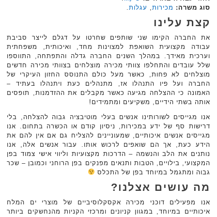
סוג משרה:
מכירות
,
עגלות
.‏
קצת עלינו
את החברה הקימו שני שותפים שחרטו על דגלם לייצר סביבת
עבודה מקצועית השואפת למצוינות מחד, ואיכותית, משפחתית
וערכית מאידך. במהלך השנים החברה גדלה והתפתחה, התווספו
שלל עובדים והתחלפו צוותי מכירה מוצלחים בצוותי מכירה חדשים
מוצלחים לא פחות, כאשר מעל כולם התנוסס החזון העיקרי של
החברה ועל פיו התנהלו אז, מתנהלים כעת ויתנהלו בעתיד –
האמונה כי ההצלחה מגיעה כאשר מקבלים את ההזדמנות, תופסים
אותה בשתי הידיים, משקיעים ומתמידים!
אנו מגייסים לשורותינו אנשים בעלי מוטיבציה גבוה להצלחה, בלי
דרישות סף של ידע במכירות, ניסיון קודם או הכשרה בתחום. אנו
מגייסים אנשים איכותיים, שמעוניינים להצליח גם אם אין להם את
הידע כעת, אך הם שואפים לרכוש אותו. עבור אנשים אלה, אנו
נותנים את הלב והנשמה – הדרכות מקצועיות וליווי אישי צמוד בפן
המקצועי, בילויים, הטבות ותנאים מפנקים בפן הרוחני וכמובן – שכר
גבוה ומתגמל במיוחד בפן של התכלס
מה עושים אצלנו?
אנו מפעילים דוכני מכירה אקסקלוסיביים של מוצרי ים המלח
איכותיים במיוחד, במגוון קניונים ומרכזי הקניות מהנחשקים ביותר