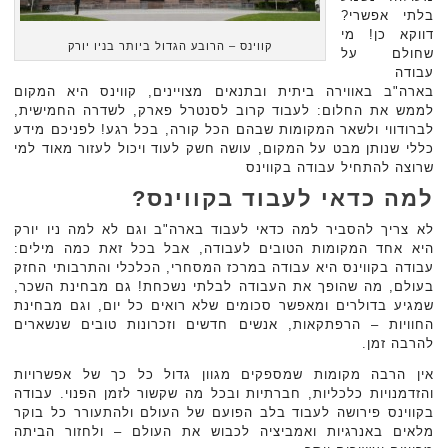
בלתי אפשרי?
דווקא כן! מי
קווינס – הרובע הגדול ביותר בניו יורק
שחולם על
עבודה
בארה"ב באווירה ביתית ובתנאים מצויינים, קווינס היא המקום
לממש את החלום: לעבוד קרוב לסנטרל פארק, לשדרה החמישית,
לברודווי ולשאר המקומות שבהם הכל קורה, בכל רגע! לפניכם מידע
כללי שנותן מבט על המקום, עושה חשק לעוד ויכול לעזור מאוד למי
שרוצה להתחיל עבודה בקווינס
למה כדאי לעבוד בקווינס?
לא צריך להסביר למה כדאי לעבוד בארה"ב וגם לא למה ניו יורק
היא אחד המקומות הטובים לעבודה, אבל בכל זאת כמה מילים:
עבודה בקווינס היא עבודה במרכז המסחרי, הכלכלי והתרבותי החזק
בעולם, מה שהופך את העבודה לבלתי נשכחת! גם מבחינת השכר,
שמגיע בדולרים ומאפשר סכומים שלא רואים כל יום, וגם מבחינת
החוויות – הרפתקאות, אנשים חדשים וזכרונות טובים שנשארים
להרבה זמן.
אין הרבה מקומות שמספקים מגוון גדול כל כך של אפשרויות
והזדמנויות כלכליות, חברתיות ובכל מה שקשור לזמן הפנוי. עבודה
בקווינס פירושה לעבוד בלב הפועם של העולם ולהתעורר כל בוקר
מלאים באנרגיות ואמביציה לכבוש את העולם – ולחזור הביתה