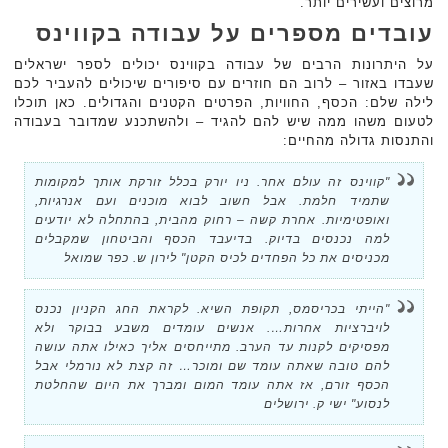
מרוצים ועשירים יותר.
עובדים מספרים על עבודה בקווינס
על היתרונות הרבים של עבודה בקווינס יכולים לספר ישראלים
שעבדו באזור – לרוב הם חוזרים עם סיפורים שיכולים להעביר לכם
לילה שלם: הכסף, החוויות, הפרטים הקטנים והגדולים. כאן תוכלו
לטעום משהו ממה שיש להם להגיד – ולהשתכנע שמדובר בעבודה
והתנסות גדולה מהחיים:
"קווינס זה עולם אחר. ניו יורק בכלל זורקת אותך למקומות
שתמיד חלמת. אבל חשוב לבוא מוכנים ועם אנרגיות,
ואופטימיות. אחרת קשה – רחוק מהבית, בהתחלה לא יודעים
למה נכנסים בדיוק. בדיעבד הכסף והביטחון שמקבלים
מכניסים את כל הפחדים לכיס הקטן" לירון ש. כפר שמואל
"הייתי בכריסמס, תקופת השיא. לקראת החג הקניון נכנס
לויברציות אחרות…. אנשים עומדים משבע בבוקר ולא
מפסיקים לקנות עד הערב. מתייחסים אליך כאילו אתה עושה
להם טובה שאתה עומד שם ומוכר… זה קצת לא נורמלי אבל
הכסף זורם, אז אתה עומד המום ומברך את היום שהחלטת
לנסוע" ישי ק. ירושלים