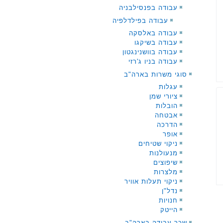
עבודה בפנסילבניה
עבודה בפילדלפיה
עבודה באלסקה
עבודה בשיקגו
עבודה בוושנינגטון
עבודה בניו ג'רזי
סוגי משרות בארה"ב
עגלות
ציורי שמן
הובלות
אבטחה
הדרכה
אופר
ניקוי שטיחים
מנעולנות
שיפוצים
מלצרות
ניקוי תעלות אוויר
נדל"ן
חנויות
הייטק
שכר עבודה בארה"ב