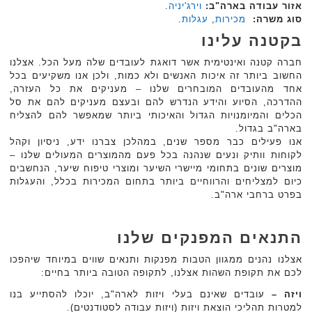
אזור עבודה בארה"ב:
וירג'יניה
.‏
סוג משרה:
מכירות
,
עגלות
.‏
בקטנה עלינו
חברה קטנה ואינטימית אשר דואגת לעובדים שלה מעל הכל. אצלנו
החשוב ביותר זה איכות האנשים ולא כמות, ולכן אנו משקיעים בכל
אחד מהעובדים המובחרים שלנו – מעניקים את כל העזרה,
ההדרכה, הסיוע והידע הנדרש להם ובעצם מעניקים להם את סל
הכלים והמיומנויות הגדול והאיכותי ביותר שמאפשר להם להצליח
בארה"ב בגדול.
אנו פעילים כבר מספר שנים, במהלכן צברנו ידע, ניסיון וקהל
לקוחות וותיק ונעים שנהנה בכל פעם מהמוצרים המעולים שלנו –
מוצרים שונים בתחומי מיישרי השיער ומוצרי טיפוח שיער, הנחשבים
כיום למצליחים והרווחיים ביותר בתחום המכירות בכלל, והעגלות
בפרט ברחבי ארה"ב.
התנאים המפנקים שלנו
אצלנו נהנים ממגוון הטבות מפנקות ותנאים שווים במיוחד שיהפכו
לכם את תקופת השהות אצלנו, לתקופה הטובה ביותר בחיים:
ויזה –
עובדים שאינם בעלי ויזות לארה"ב, יוכלו להסתייע בנו
למטרות תהליכי הוצאת ויזות (ויזות עבודה לסטודנטים).