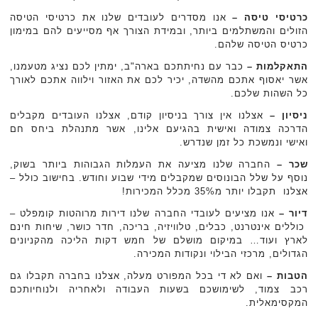
כרטיסי טיסה –
אנו מסדרים לעובדים שלנו את כרטיסי הטיסה
הזולים והמשתלמים ביותר, ובמידת הצורך אף מסייעים להם במימון
כרטיס הטיסה שלהם.
התאקלמות –
כבר עם נחיתתכם בארה"ב, ימתין לכם נציג מטעמנו,
אשר יאסוף אתכם מהשדה, יכיר לכם את האזור וילווה אתכם לאורך
כל השהות שלכם.
ניסיון –
אצלנו אין צורך בניסיון קודם, אצלנו העובדים מקבלים
הדרכה צמודה ואישית בהגיעם אלינו, אשר מתנהלת ביחס חם
ואישי ונמשכת כל זמן שנדרש.
שכר –
החברה שלנו מציעה את העמלות הגבוהות ביותר בשוק,
נוסף על שלל הבונוסים שמקבלים מידי שבוע וחודש. בחישוב כולל –
אצלנו תקבלו יותר מ35% מכלל המכירות!
דיור –
אנו מציעים לעובדי החברה שלנו דירות מרוהטות קומפלט –
כוללים אינטרנט, כבלים, טלוויזיה, בריכה, חדר כושר, שיחות חינם
לארץ ועוד… במיקום מושלם של חמש דקות הליכה מהקניונים
הגדולים, מרכזי הבילוי ונקודות המכירה.
הטבות –
ואם לא די בכל המפורט מעלה, אצלנו בחברה תקבלו גם
רכב צמוד, לשימושכם בשעות העבודה ולאחריה ולנוחיותכם
המקסימאלית.