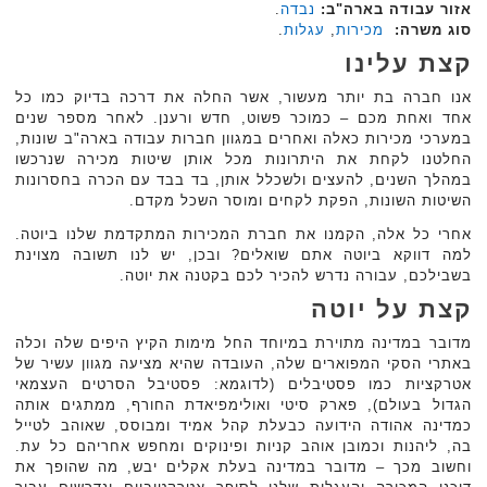
אזור עבודה בארה"ב:
נבדה
.
סוג משרה:
מכירות
,
עגלות
.‏
קצת עלינו
אנו חברה בת יותר מעשור, אשר החלה את דרכה בדיוק כמו כל
אחד ואחת מכם – כמוכר פשוט, חדש ורענן. לאחר מספר שנים
במערכי מכירות כאלה ואחרים במגוון חברות עבודה בארה"ב שונות,
החלטנו לקחת את היתרונות מכל אותן שיטות מכירה שנרכשו
במהלך השנים, להעצים ולשכלל אותן, בד בבד עם הכרה בחסרונות
השיטות השונות, הפקת לקחים ומוסר השכל מקדם.
אחרי כל אלה, הקמנו את חברת המכירות המתקדמת שלנו ביוטה.
למה דווקא ביוטה אתם שואלים? ובכן, יש לנו תשובה מצוינת
בשבילכם, עבורה נדרש להכיר לכם בקטנה את יוטה.
קצת על יוטה
מדובר במדינה מתוירת במיוחד החל מימות הקיץ היפים שלה וכלה
באתרי הסקי המפוארים שלה, העובדה שהיא מציעה מגוון עשיר של
אטרקציות כמו פסטיבלים (לדוגמא: פסטיבל הסרטים העצמאי
הגדול בעולם), פארק סיטי ואולימפיאדת החורף, ממתגים אותה
כמדינה אהודה הידועה כבעלת קהל אמיד ומבוסס, שאוהב לטייל
בה, ליהנות וכמובן אוהב קניות ופינוקים ומחפש אחריהם כל עת.
וחשוב מכך – מדובר במדינה בעלת אקלים יבש, מה שהופך את