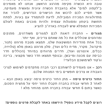
טובה היא הכשרה מקיפה מהרגע הראשון. אנחנו לא מאמינים
ב"לקפוץ למים" אלא בהעברת הכשרה עיונית ומעשית מעמיקה,
אשר תסייע לכם לרכוש את הכישורים הנדרשים, להכיר את
מתדולוגיות המכירה המובילות, לדעת להתמודד עם בעיות, לפתח
תחושת ביטחון ומסוגלות עצמית ולהיות מוכנים באמת לעולם
המכירות המופלא שיש לעבודה בארה"ב להציע.
מגורים –
החברה דואגת לכם למגורים משודרגים, מפנקים
ומרוהטים שכוללים את כל מה שאתם צריכים, ואף יותר.
בכל אחת מהדירות המושקעות שלנו, תמצאו מטבח מרוהט (תנור,
מיקרוגל, מקרר, מדיח כלים ועוד), סלון מרוהט באופן מלא (טלויזיה,
כבלים, אינטרנט ועוד), חדרים מרווחים במיוחד (הכוללים חדר
כביסה עם מכונה ומייבש), ובנוסף תמצאו חדר כושר מקצועי, בריכה
וג'קוזי לשימושכם הבלעדי!
רכב –
אנו מעמידים לרשותכם רכבי חברה מתקדמים לשימוש לצרכי
העבודה או צרכים חופשיים בימי המנוחה שלכם.
החזר כרטיס טיסה –
מתן החזר כרטיס טיסה יבוצע באופן הבא –
לאחר 3 חודשי עבודה בחברה תקבלו החזר יחסי על מחצית הסכום,
כאשר בתום 6 חודשי עבודה בחברה תהנו מהחזר מלא !
רוצים לקבל מידע נוסף? הירשמו באתר לקבלת פרטים נוספים!‏