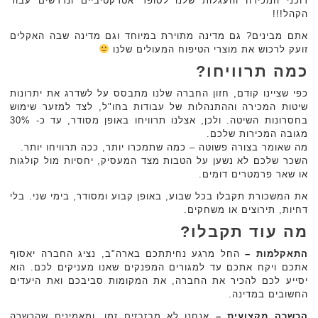
דוכני המכירה והעגלות שלנו לסופר אטרקטיביים ונדרשים עבור
הקהל!!!
אתם מבינים? גם מדינה מתוירת במיוחד וגם מדינה שבה האקלים
זועק לרכוש את מוצרי הטיפוח המעולים שלנו
כמה תרוויחו?
כפי שציינו קודם, חזון החברה שלנו מתבסס על לשדרג את יתרונות
שיטות המכירה וההתנהלות של עבודות בחו"ל, לצד למזער שימוש
בחסרונות השיטה. ולכן, אצלנו תרוויחו באופן מסודר, עד כ- 30%
מגובה המכירות שלכם.
מה שאומר בצורה פשוטה – כמה שתמכרו יותר, ככה תרוויחו יותר.
השכר שלכם לא נשען על הטבות מצד המעסיק, יחסיות מול קולגות
או שאר פרמטרים דומים.
את המשכורת תקבלו בכל שבוע, באופן קבוע ומסודר, בימי שני. בלי
דחיות, תירוצים או משחקים.
מה עוד תקבלו?
התאקלמות –
החל מרגע נחיתתכם בארה"ב, נציג החברה יאסוף
אתכם ויקח אתכם עד למגורים המפנקים שאנו מעניקים לכם. הוא
יסייע לכם להכיר את החברה, את המקומות סביבכם ואת היעדים
החשובים במדינה.
הכשרה מקצועית –
אנחנו לא מבזבזים זמן, ומאמינים שהכשרה