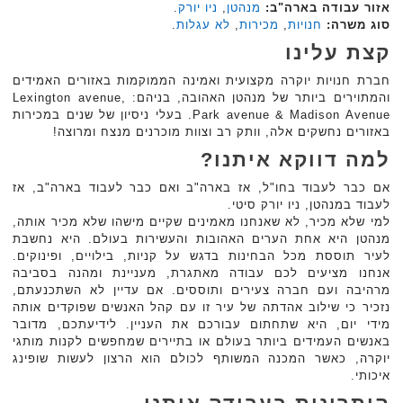
אזור עבודה בארה"ב:
מנהטן
,
ניו יורק
.
סוג משרה:
חנויות
,
מכירות
,
לא עגלות
.‏
קצת עלינו
חברת חנויות יוקרה מקצועית ואמינה הממוקמות באזורים האמידים
והמתוירים ביותר של מנהטן האהובה, בניהם: Lexington avenue,
Park avenue & Madison Avenue. בעלי ניסיון של שנים במכירות
באזורים נחשקים אלה, וותק רב וצוות מוכרנים מנצח ומרוצה!
למה דווקא איתנו?
אם כבר לעבוד בחו"ל, אז בארה"ב ואם כבר לעבוד בארה"ב, אז
לעבוד במנהטן, ניו יורק סיטי.
למי שלא מכיר, לא שאנחנו מאמינים שקיים מישהו שלא מכיר אותה,
מנהטן היא אחת הערים האהובות והעשירות בעולם. היא נחשבת
לעיר תוססת מכל הבחינות בדגש על קניות, בילויים, ופינוקים.
אנחנו מציעים לכם עבודה מאתגרת, מעניינת ומהנה בסביבה
מרהיבה ועם חברה צעירים ותוססים. אם עדיין לא השתכנעתם,
נזכיר כי שילוב אהדתה של עיר זו עם קהל האנשים שפוקדים אותה
מידי יום, היא שתחתום עבורכם את העניין. לידיעתכם, מדובר
באנשים העמידים ביותר בעולם או בתיירים שמחפשים לקנות מותגי
יוקרה, כאשר המכנה המשותף לכולם הוא הרצון לעשות שופינג
איכותי.