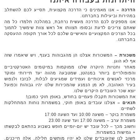
היתרונות בעבודה איתנו
הדרכה –
אנו מאמינים כי הדרכה מקצועית, תסייע לכם להשתלב
במהירות וביעילות בחברתנו.
אנו מספקים לכם הדרכה מעשית נרחבת, במהלכה תלמדו כל מה
שאתם צריכים לדעת ובסופו תצוותו אל ראש צוות שימשיך לתמוך
בכל הצרכים המקצועיים והאישיים שלכם לכל אורך תקופה ההעסקה
בחברתנו.
משכורת
–
המשכורות אצלנו הן מהגבוהות בענף, ויש שיאמרו שזה
אף לא הוגן.
מאחר וחנויות היוקרה שלנו ממוקמות במיקומים האטרקטיביים
והפופולריים ביותר במנהטן, שמטבעה מהווה יעד תיירותי ומוקד
מרכזי לאנשים איכותיים ועמידים שמגיעים לבלות, לבזבז ולנפוש
בעיר האהובה, לא מן הנמנע שהמכירות שלנו יהיו גבוהות וכפועל
יוצא שכר העובדים היקרים שלנו.
את המשכורות תקבלו פעמיים בחודש, באופן חוקי כמובן!
תנאים
–
אצלנו עובדים באופן חוקי, במשמרות נוחות המתחלקות
לשתיים:
משמרת בוקר – משעה 10:00 ועד השעה 17:00
משמרת ערב – משעה 17:00 ועד שעה 23:00
וחשוב מכך – לכל עובד יש יום-יומיים חופש בשבוע בהתאם לבקשתו
+ גמישות במשמרות.
חשוב לנו שהעובדים שלנו לא יהיו מותשים חלילה, אלה חייכנים,