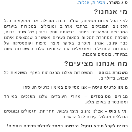
סוג משרה:
מכירות
,
עגלות
.‏
מי אנחנו?
לפני הכל אנחנו משפחה, אח"כ חברה מובילה. אנו ממוקמים בכל
הקניונים המובילים ברחבי ארה"ב ומובילים במכירות ביעדים
המרכזיים והאהודים ביותר. ברשותנו וותק וניסיון של שנים רבות,
הצלחה מסחררת המלווה במאות צעירים מאושרים שנמצאים איתנו
כבר שנים. אנחנו מוכרים בעיקר מוצרי טיפוח וקוסמטיקה של
החברות המובילות ומתגמלים את הצוותים שלנו במשכורות שוות
במיוחד, בונוסים והטבות.
מה אנחנו מציעים?
משכורת גבוהה
– המשכורות אצלנו מהגבוהות בענף. משולמות כל
שבוע, בדולרים.
מימון כרטיס טיסה
– אנו מסייעים במימון כרטיס הטיסה!
מגורים מסובסדים
– מגורי העובדים שלנו מפנקים במיוחד
ומסובסדים באופן מלא.
ימי גיבוש
– אצלנו נהנים מימי גיבוש, תחרויות, תגמולים ובונוסים
הכוללים מסלולי קידום לכל הראויים.
רוצים לקבל מידע נוסף? הירשמו באתר לקבלת פרטים נוספים!‏