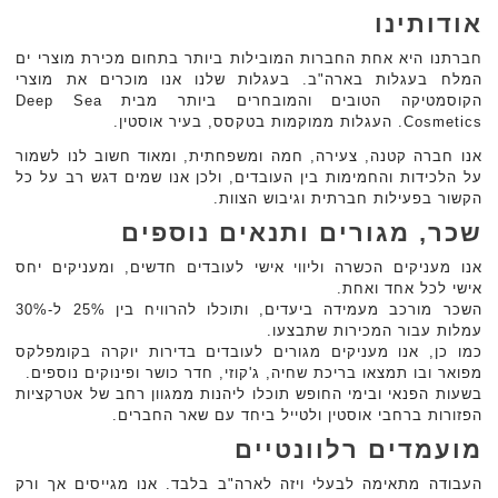
אודותינו
חברתנו היא אחת החברות המובילות ביותר בתחום מכירת מוצרי ים
המלח בעגלות בארה"ב. בעגלות ‏שלנו אנו מוכרים את מוצרי
הקוסמטיקה הטובים והמובחרים ביותר מבית ‏Deep Sea
Cosmetics‏. ‏העגלות ממוקמות בטקסס, בעיר אוסטין.‏
אנו חברה קטנה, צעירה, חמה ומשפחתית, ומאוד חשוב לנו לשמור
על הלכידות והחמימות בין ‏העובדים, ולכן אנו שמים דגש רב על כל
הקשור בפעילות חברתית וגיבוש הצוות. ‏
שכר, מגורים ותנאים נוספים
אנו מעניקים הכשרה וליווי אישי לעובדים חדשים, ומעניקים יחס
אישי לכל אחד ואחת.‏
השכר מורכב מעמידה ביעדים, ותוכלו להרוויח בין 25% ל-30%
עמלות עבור המכירות שתבצעו.‏
כמו כן, אנו מעניקים מגורים לעובדים בדירות יוקרה בקומפלקס
מפואר ובו תמצאו בריכת שחיה, ג'קוזי, ‏חדר כושר ופינוקים נוספים.‏
בשעות הפנאי ובימי החופש תוכלו ליהנות ממגוון רחב של אטרקציות
הפזורות ברחבי אוסטין ולטייל ‏ביחד עם שאר החברים.‏
מועמדים רלוונטיים
העבודה מתאימה לבעלי ויזה לארה"ב בלבד. אנו מגייסים אך ורק