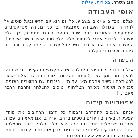
סוג משרה:
מכירות
,
עגלות
.
אופי העבודה
אצלנו עובדים 6 ימים בשבוע. כל יום הוא יום חדש ובעל פוטנציאל
להרוויח ובגדול! העבודה מתבצעת בדוכני מכירה אטרקטיביים
הממוקמים באזורים בהם ישנה תנועת קונים מתמדת, כך שלא
תצטרכו לרדוף אחרי לקוחות אלא הלקוחות יגיעו הישר אליכם!!!
המוצרים אותם אנו מוכרים נחשבים למוצרים הכי מבוקשים וטרנדים
כיום ונחטפים די בקלות.
הכשרה
אצלנו תזכו לכל הסיוע ותקבלו הכשרה מקצועית ומקיפה כדי שתוכלו
להפוך תוך זמן קצר לתותחי מכירות. צוות ההדרכה שלנו יעמוד
לרשותכם ויכשיר אתכם מא' ועד ת' – היכרות עם המוצרים השונים,
טכניקות ושיטות מכירה מצליחות, טיפים להצלחה והרבה הרבה
מעבר…!
אפשרויות קידום
אנחנו שואפים להתרחב ולצמוח כל הזמן ומרחיבים את מוקדי
הפעילות באזורים ויעדים נוספים ברחבי ארה"ב. אנו מאמינים שצוות
עובדים ישראלים טוב בניו יורק הוא חלק בלתי נפרד מהצלחת
החברה ומספקים לעובדים מצטיינים מגוון אפשרויות קידום בתחומי
ההדרכה והניהול של עולם המכירות.