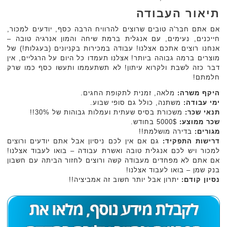
תיאור העבודה
אם אתם חבר'ה טובים שרוצים להרוויח הרבה כסף, יודעים למכור,
חייכנים, נעימים, עם אנגלית ברמת שיחה והמון אנרגיה טובה –
אנחנו רוצים אתכם אצלנו! עבודה במכירות בקניונים (בעגלות!) של
מוצרים ברמה גבוהה ביותר! אצלנו תעמדו כל היום על הרגליים, אין
דבר כזה לשבת ולקרוא עיתון! לא תשתעממו ותעשו כסף כמו שרק
חלמתם!
היקף משרה:
מלאה, זמנית לתקופת החגים.
ימי עבודה:
משתנה, כולל גם סופי שבוע.
תנאי שכר:
משכורת בסיס שעתית ועמלות גבוהות של 30%!!
שכר ממוצע:
5000$ בחודש.
מגורים:
בדירה מושלמת!!
דרישות התפקיד:
גם אם אין לכם ניסיון אבל אתם יודעים ורוצים
למכור ויש לכם אנגלית טובה ואשרת עבודה – בואו לעבוד אצלנו!
אם אתם לא מפחדים מעבודה קשה ורוצים לחזור הביתה עם חשבון
בנק שמן – בואו לעבוד אצלנו!
נסיון קודם:
יתרון אבל יותר חשוב זה אמביציה!!