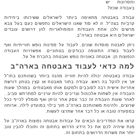
וחסרונות יש
בעבודה שכזו?
עבודה באבטחה מתאימה ביותר לישראלים ששירותו ביחידות
קרביות בצה"ל. זו לא סוד שאנו הישראלים נתפשים כעם בעל צבא
מרשים ולכן אחת העבודות הפופולאריות להן דרושים עובדים
ישראלים היא אבטחה בארה"ב.
ניתן לאבטח מוסדות שונים, לעבוד על ספינות נופש חווייתיות ואף
לעבוד בשדה התעופה כבודקים בטחוניים. אפשרויות העבודה
הנפוצות הן: אבטחה באוניות נופש ואבטחה בחברת אל על.
למה כדאי לעבוד באבטחה בארה"ב
עבודה באבטחה יכולה להיות חווייה מהנה ביותר בשהותכם בחו"ל
אך אין להקל בה ראש. עבודה בתור מאבטח או קצין בטחון דורשת
אחריות אישית רבה לסובבים ולמקום אותו מאבטחים. במהלך שעות
העבודה אין לשתות אלכוהול וצריכים להיות ערניים למתרחש סביב..
לאחר שעות העבודה זה כבר עסק אחר וניתן ואף מומלץ לכייף ככל
שרוצים, ולהינות משהותכם בארה"ב תוך בילוי במועדון לילה, ארוחה
במסעדה טובה או כל דבר אחר שתרצו לעשות.
קראו את המדריכים הבאים על עבודות אבטחה נפוצות בארה"ב על
מנת שיהיה לכם את כל הידע הדרוש בתחום זה ותוכלו להבין טוב
יותר את משרות הדרושים בתחום זה.