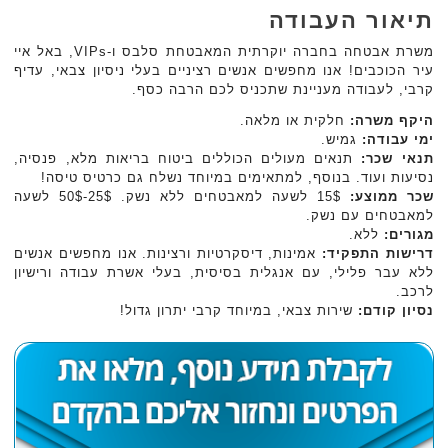
תיאור העבודה
משרת אבטחה בחברה יוקרתית המאבטחת סלבס ו-VIPs, באל איי
עיר הכוכבים! אנו מחפשים אנשים רציניים בעלי ניסיון צבאי, עדיף
קרבי, לעבודה מעניינת שתכניס לכם הרבה כסף.
היקף משרה:
חלקית או מלאה.
ימי עבודה:
גמיש.
תנאי שכר:
תנאים מעולים הכוללים ביטוח בריאות מלא, פנסיה,
נסיעות ועוד. בנוסף, למתאימים במיוחד נשלח גם כרטיס טיסה!
שכר ממוצע:
15$ לשעה למאבטחים ללא נשק. 25$-50$ לשעה
למאבטחים עם נשק.
מגורים:
ללא.
דרישות התפקיד:
אמינות, דיסקרטיות ורצינות. אנו מחפשים אנשים
ללא עבר פלילי, עם אנגלית בסיסית, בעלי אשרת עבודה ורישיון
לרכב.
נסיון קודם:
שירות צבאי, במיוחד קרבי יתרון גדול!