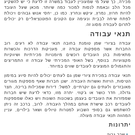
מכירה, כך שעל מי שמעוניין לעבוד במשרה זו לדעת כי יש להשקיע
מכל הלב ובאמת לנסות למכור כמה שיותר. מכאן שעל העובד
להיות חרוץ, נמרץ, עיקש ונחרץ. כמו כן, יחסי אנוש גבוהים ויכולת
לפתח שיחה לבבית ונעימה עם הקונים הפוטנציאליים רק יכולים
לתרום לעבודה מסוג זה.
תנאי עבודה
עבודה בציורי שמן טומנת בחובה תנאי עבודה לא רעים. רוב
החברות אשר מספקות עבודה זו, מעניקות הדרכות והכשרות
מתאימות בהן העובדים רוכשים מיומנויות מכירתיות ושיווקיות
מקצועיות. בנוסף, בשל האופי המכירתי של עבודה זו התמריצים
והתגמולים המוצעים לעובדים שווים במיוחד.
תנאי עבודה במכירת ציורי שמן גם לעתים יכולים להיות סיוע במימון
הטיסות, הויזות ואשרות העבודה. ישנן חברות שאף מספקות מגורים
מאובזרים ולעתים גם יוקרתיים, למשל: דירות שמכילות בריכה, חצר
גדולה, חדר כושר או ג'קוזי. יתרה מזו, כדאי לדעת שיש חברות
שמפזרות את העובדים בעצמן בשכונות השונות ויש כאלו שמספקות
לעובדים רכב שישרת אותם במהלך העבודה. לרוב, ברכב זה ניתן
להשתמש גם בסופי השבוע למטרות טיולים ושאר בילויים, עניין
המהווה תנאי עבודה מעולה.
יתרונות
שכר גבוה.