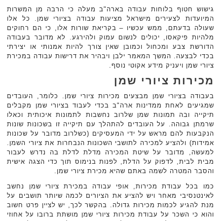
גישוש חטוף בלוחות עבודה בארה"ב מעלה כי הרבה מן המשרות
המיועדות לצעירים מישראל מציעות עבודה בציורי שמן. כל אלו
שעולה בדעתם, ממש עכשיו – בקריאת שורות אלו, כי הם רחוקים
מלהיות פיקאסו, יכולים לנשום עמוק ולהירגע. לא מדובר בעבודה
הדורשת צבע ומכחול וכמובן שאין צורך להיות אמנותי או יצירתי
בכדי לבצעה. המשך המאמר ילבן ויבהיר את דרישות עבודה במכירת
ציורי שמן ויעניק מידע אקוטי נוסף.
מכירות ציורי שמן
בעבודה בציורי שמן מבצעים מכירות ציורי שמן. כלומר, העובדים
שמגיעים לאחת ממדינות ארה"ב בכדי לעבוד בציורי שמן מקבלים
תיקייה ובה תמונות שמן שלרוב נחשבות לתמונות איכותית וכאלו
שרמתן גבוהה. על העובדים להתהלך עם תיקייה זו בשכונות שונות
הנקבעות להם מראש על ידי המעסיקים (כשלרוב מדובר על שכונות
אמידות) ולהציע למכירה לתושבי השכונות הנבחרות את ציורי השמן.
למעשה, מדובר על שיטת המכירה מדלת לדלת בה נדרש לעבור
מבית לבית, לדפוק על הדלת, לפנות בנימוס תוך כדי הצגה אישית
והסבר המטרה לשמה באתם שהיא מכירת ציורי שמן.
כמו בכל עבודת מכירות, אופי עבודה במכירת ציורי שמן נחשב
לאינטנסיבי מאחר ויש להציע את הציורים לכמה שיותר תושבים על
מנת להגיע לכמות מכירות גדולה. בהקשר לכך, יש לציין פרט חשוב
והוא כי השכר על עבודת מכירות ציורי שמן מושתת ברובו על אחוזי