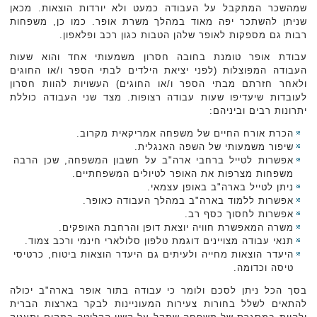
שמהשכר המתקבל על העבודה כמעט ולא יורדות הוצאות. מכאן
שניתן להשתכר יפה מאוד במהלך משרת אופר. כמו כן, משפחות
רבות גם מספקות לאופר שלהן הטבות כגון רכב ופלאפון.
עבודת אופר טומנת בחובה חסרון משמעותי אחד והוא שעות
העבודה המפוצלות (לפני יציאת הילדים לבתי הספר ו/או החוגים
ולאחר חזרתם מבתי הספר ו/או החוגים) העשויות להוות חסרון
לעובדות שיעדיפו שעות עבודה רצופות. מצד שני העבודה כוללת
יתרונות רבים וביניהם:
הכרת אורח החיים של משפחה אמריקאית מקרוב.
שיפור משמעותי של השפה האנגלית.
אפשרות לטייל ברחבי ארה"ב על חשבון המשפחה, שכן הרבה
משפחות מצרפות את האופר לטיולים המשפחתיים.
ניתן לטייל בארה"ב באופן עצמאי.
אפשרות ללמוד בארה"ב במהלך העבודה כאופר.
אפשרות לחסוך כסף רב.
משרה המאפשרת חוויה יוצאת דופן והרחבת האופקים.
תנאי עבודה מצויינים דוגמת טלפון סלולארי חינמי ורכב צמוד.
היעדר הוצאות מחייה ולעיתים גם היעדר הוצאות ביטוח, כרטיסי
טיסה וכדומה.
בסך הכל ניתן לסכם ולומר כי עבודה בתור אופר בארה"ב יכולה
להתאים לשלל בחורות צעירות המעוניינות לבקר בארצות הברית