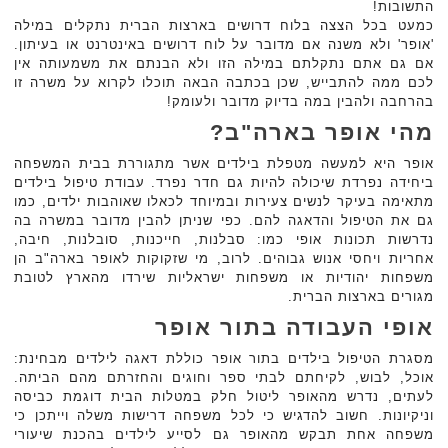
התשובות!
כמעט בכל הצצה בלוח דרושים בארצות הברית נתקלים במילה
'אופר' ולא משנה אם מדובר על לוח דרושים באינטרנט או בעיתון.
אם גם אתם נתקלתם במילה הזו ולא הבנתם את משמעותה אין
לכם ממה להתבייש, שכן בכתבה הבאה תוכלו לקרוא על משרה זו
בהרחבה ולהבין במה בדיוק מדובר ולעומק!
מהי אופר בארה"ב?
אופר היא למעשה מטפלת בילדים אשר מתגוררת בבית המשפחה
ביחידה נפרדת שיכולה להיות גם חדר נפרד. עבודת טיפול בילדים
מתאימה בעיקר לנשים צעירות ובמיוחד לכאלו שאוהבות ילדים, כמו
גם את הטיפול והדאגה להם. כפי שניתן להבין מדובר במשרה בה
נדרשות תכונות אופי כמו: סבלנות, חייכנות, סובלנות, חיבה,
אחריות ויחסי אנוש גבוהים. לרוב, מי שזקוקות לאופר בארה"ב הן
משפחות יהודיות או משפחות ישראליות שירדו מהארץ לטובת
מגורים בארצות הברית.
אופי העבודה בתור אופר
מסגרת הטיפול בילדים בתור אופר כוללת דאגה לילדים מבחינת:
אוכל, לבוש, לקיחתם לבתי ספר וחוגים והחזרתם מהם הביתה.
לעתים, נדרש מהאופר ליטול חלק במטלות הבית דוגמת כביסה
וניקיונות. חשוב להדגיש כי לכל משפחה דרישות משלה וייתכן כי
משפחה אחת תבקש מהאופר גם לסייע לילדים בהכנת שיעורי