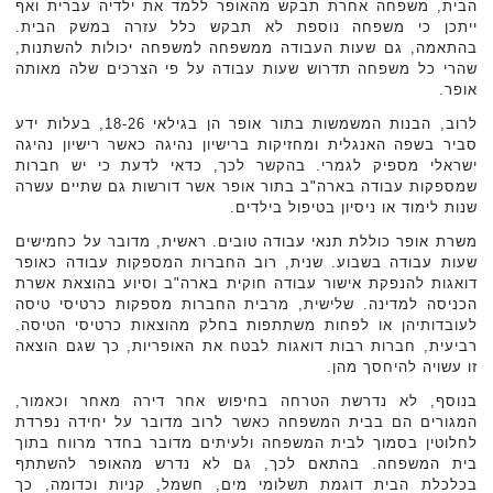
הבית, משפחה אחרת תבקש מהאופר ללמד את ילדיה עברית ואף
ייתכן כי משפחה נוספת לא תבקש כלל עזרה במשק הבית.
בהתאמה, גם שעות העבודה ממשפחה למשפחה יכולות להשתנות,
שהרי כל משפחה תדרוש שעות עבודה על פי הצרכים שלה מאותה
אופר.
לרוב, הבנות המשמשות בתור אופר הן בגילאי 18-26, בעלות ידע
סביר בשפה האנגלית ומחזיקות ברישיון נהיגה כאשר רישיון נהיגה
ישראלי מספיק לגמרי. בהקשר לכך, כדאי לדעת כי יש חברות
שמספקות עבודה בארה"ב בתור אופר אשר דורשות גם שתיים עשרה
שנות לימוד או ניסיון בטיפול בילדים.
משרת אופר כוללת תנאי עבודה טובים. ראשית, מדובר על כחמישים
שעות עבודה בשבוע. שנית, רוב החברות המספקות עבודה כאופר
דואגות להנפקת אישור עבודה חוקית בארה"ב וסיוע בהוצאת אשרת
הכניסה למדינה. שלישית, מרבית החברות מספקות כרטיסי טיסה
לעובדותיהן או לפחות משתתפות בחלק מהוצאות כרטיסי הטיסה.
רביעית, חברות רבות דואגות לבטח את האופריות, כך שגם הוצאה
זו עשויה להיחסך מהן.
בנוסף, לא נדרשת הטרחה בחיפוש אחר דירה מאחר וכאמור,
המגורים הם בבית המשפחה כאשר לרוב מדובר על יחידה נפרדת
לחלוטין בסמוך לבית המשפחה ולעיתים מדובר בחדר מרווח בתוך
בית המשפחה. בהתאם לכך, גם לא נדרש מהאופר להשתתף
בכלכלת הבית דוגמת תשלומי מים, חשמל, קניות וכדומה, כך