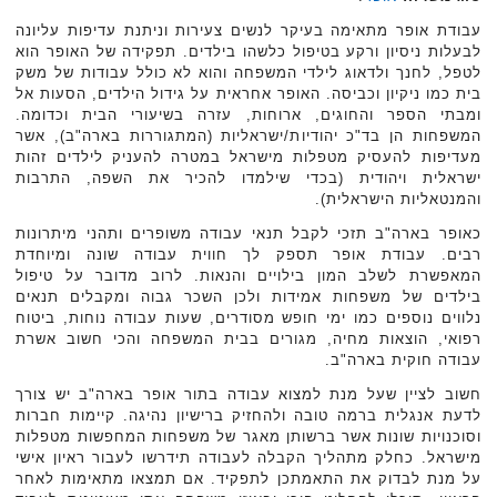
עבודת אופר מתאימה בעיקר לנשים צעירות וניתנת עדיפות עליונה
לבעלות ניסיון ורקע בטיפול כלשהו בילדים. תפקידה של האופר הוא
לטפל, לחנך ולדאוג לילדי המשפחה והוא לא כולל עבודות של משק
בית כמו ניקיון וכביסה. האופר אחראית על גידול הילדים, הסעות אל
ומבתי הספר והחוגים, ארוחות, עזרה בשיעורי הבית וכדומה.
המשפחות הן בד"כ יהודיות/ישראליות (המתגוררות בארה"ב), אשר
מעדיפות להעסיק מטפלות מישראל במטרה להעניק לילדים זהות
ישראלית ויהודית (בכדי שילמדו להכיר את השפה, התרבות
והמנטאליות הישראלית).
כאופר בארה"ב תזכי לקבל תנאי עבודה משופרים ותהני מיתרונות
רבים. עבודת אופר תספק לך חווית עבודה שונה ומיוחדת
המאפשרת לשלב המון בילויים והנאות. לרוב מדובר על טיפול
בילדים של משפחות אמידות ולכן השכר גבוה ומקבלים תנאים
נלווים נוספים כמו ימי חופש מסודרים, שעות עבודה נוחות, ביטוח
רפואי, הוצאות מחיה, מגורים בבית המשפחה והכי חשוב אשרת
עבודה חוקית בארה"ב.
חשוב לציין שעל מנת למצוא עבודה בתור אופר בארה"ב יש צורך
לדעת אנגלית ברמה טובה ולהחזיק ברישיון נהיגה. קיימות חברות
וסוכנויות שונות אשר ברשותן מאגר של משפחות המחפשות מטפלות
מישראל. כחלק מתהליך הקבלה לעבודה תידרשו לעבור ראיון אישי
על מנת לבדוק את התאמתכן לתפקיד. אם תמצאו מתאימות לאחר