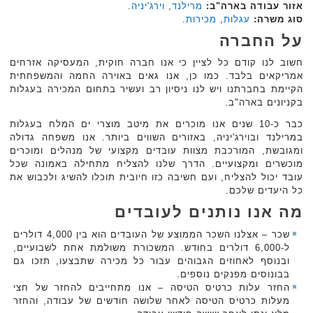
אזור עבודה בארה"ב:
מרילנד
,
וירג'יניה
.‏
סוג משרה:
עגלות
,
מכירות
.‏
על החברה
חשוב לנו קודם כל לציין כי אנו חברה חוקית, המעסיקה אזרחים
אמריקאים בלבד. כמו כן, אנו גאים ‏באוירה החמה והמשפחתית
הקיימת בחברתנו ויש לנו ניסיון רב ועשיר בתחום המכירה בעגלות
‏בקניונים בארה"ב.‏
כבר כ-10 שנים אנו מוכרים את מיטב מוצרי ים המלח בעגלות
במרילנד ובוירג'יניה, באזורים השווים ‏ביותר. אנו משפחה גדולה
ומגובשת, המורכבת מצוות עובדים מקצועי של מנהלים ומוכרים
מוכשרים ‏ומקצועיים. הדרך שלנו להצליח מתחילה באמונה שכל
עובד יכול להצליח, ועם חשיבה כזו חיובית תוכלו ‏להשיג ולכבוש את
כל היעדים שלכם.‏
מה אנו נותנים לעובדים
שכר – אצלנו השכר הממוצע של העובדים הוא בין 4,000 דולרים
ל-6,000 דולרים בחודש. המשכורת ‏משולמת אחת לשבועיים,
ובנוסף לאחוזים הגבוהים עבור כל מכירה שתבצעו, תזכו גם
בבונוסים ‏מפנקים נוספים.‏
החזר עלות כרטיס הטיסה – אנו מתחייבים להחזר של חצי
מעלות כרטיס הטיסה לאחר שלושה ‏חודשים של עבודה, והחזר