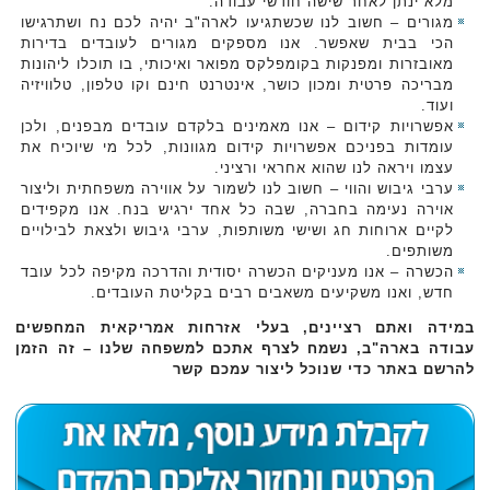
מלא ינתן לאחר שישה חודשי עבודה.‏
מגורים – חשוב לנו שכשתגיעו לארה"ב יהיה לכם נח ושתרגישו
הכי בבית שאפשר. אנו מספקים ‏מגורים לעובדים בדירות
מאובזרות ומפנקות בקומפלקס מפואר ואיכותי, בו תוכלו ליהונות
מבריכה ‏פרטית ומכון כושר, אינטרנט חינם וקו טלפון, טלוויזיה
ועוד. ‏
אפשרויות קידום – אנו מאמינים בלקדם עובדים מבפנים, ולכן
עומדות בפניכם אפשרויות קידום ‏מגוונות, לכל מי שיוכיח את
עצמו ויראה לנו שהוא אחראי ורציני.‏
ערבי גיבוש והווי – חשוב לנו לשמור על אווירה משפחתית וליצור
אוירה נעימה בחברה, שבה כל אחד ‏ירגיש בנח. אנו מקפידים
לקיים ארוחות חג ושישי משותפות, ערבי גיבוש ולצאת לבילויים
משותפים.
הכשרה – אנו מעניקים הכשרה יסודית והדרכה מקיפה לכל עובד
חדש, ואנו משקיעים משאבים רבים ‏בקליטת העובדים.‏
במידה ואתם רציינים, בעלי אזרחות אמריקאית המחפשים
עבודה בארה"ב, נשמח לצרף אתכם ‏למשפחה שלנו – זה הזמן
להרשם באתר כדי שנוכל ליצור עמכם קשר