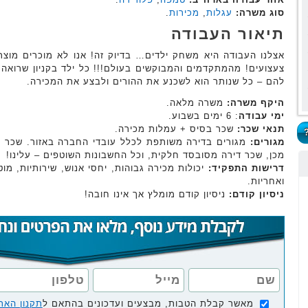
סוג משרה:
עגלות
,
מכירות
.
תיאור העבודה
אצלנו העבודה היא משחק ילדים… בדיוק זה! אנו לא מוכרים מוצרי
צעצועים! מהמתקדמים והמבוקשים בעולם!!! כל ילד בקניון שרואה 
להם – כל שנותר הוא לשכנע את ההורים ולבצע את המכירה.
היקף משרה:
משרה מלאה.
ימי עבודה
: 6 ימים בשבוע.
תנאי שכר:
שכר בסיס + עמלות מכירה.
מגורים:
מגורים בדירה משותפת לכלל עובדי החברה באזור. שכר ה
מכן, שכר דירה מסובסד חלקית, וכל החשבונות השוטפים – עלינו!
דרישות התפקיד:
יכולות מכירה גבוהות, יחסי אנוש, שירותיות, מו
ואחריות.
ניסיון קודם:
ניסיון קודם מומלץ אך אינו חובה!
מאשר קבלת הטבות, מבצעים ועדכונים בהתאם ל
תקנון האת