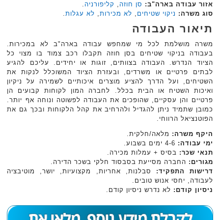
אזור עבודה בארה"ב:
סן חוזה
,
קליפורניה
.
סוג משרה:
ניקוי שטיחים
,
לא מכירות
,
לא עגלות
.
תיאור העבודה
משרה מושלמת לכל מי שמחפש עבודה בארה"ב לא במכירות.
בעבודה בניקוי שטיחים בסן חוזה תקבלו רכב צמוד בו מצוי כל
הציוד הנדרש. העבודה בצוותים, זוגות או יחידים. עליכם להגיע
לבתים פרטיים או משרדים, ובעזרת הציוד המשוכלל לנקות את
השטיחים, ועל הדרך להציע מוצרים איכותיים לשמירה על ניקיון
ואיכות השטיח או הבית בכלל. לחברה המון לקוחות קבועים הן
פרטיים והן עסקיים, שהופכים את העבודה לפשוטה ונוחה אף יותר.
כמובן שתמיד ניתן להגדיל ולהרחיב את קהל הלקוחות ובכך גם את
הפוטנציאל הרווחי.
היקף משרה:
מלאה/חלקית.
ימי עבודה:
4-6 ימים בשבוע.
תנאי שכר:
בסיס + עמלות מכירה.
מגורים:
החברה מסייעת בסבסוד חלקי בשכר הדירה.
דרישות התפקיד:
סבלנות, אחריות, מקצועיות, יושר, מוטיבציה
לעבודה, יחסי אנוש טובים.
ניסיון קודם:
לא נדרש ניסיון קודם.