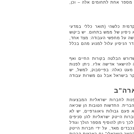
 מספר אחת לתחומים אלה – וכן,
דמית כלשהי (תואר כללי במדעי
 ניסיון של ממש בתחום. יש ביקוש
שה על מחפשי העבודה: מצד אחד,
ר הניסיון עלול למנוע מהם בכלל
דורש הבלטה בקורות החיים ואף
הישאר אדישה אליו. ניתן לפנות
מעט כאלה: בפייסבוק, למשל, יש
יקר בישראל אבל גם משרות עבודה
רה"ב
נות לחברות ישראליות המבצעות
 הברית. החדשות הטובות הן שכיאה
פעם גבולות גיאוגרפיים, יש לא
רות הייטק ישראליות להן סניפים
יתן למנות את ThetaRay, Comm-IT, LiveU ועוד. לכך ניתן להוסיף מספר הולך וגודל
כבדים מאד, על ידי חברות הייטק
הקשר הישראלי" גם בארצות הברית