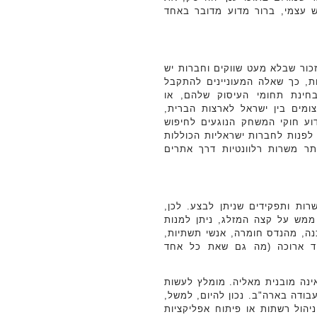
ש עצמי, ברור מדוע מדובר באחד
כור שבלא מעט שווקים וחברות יש
ת, כך שאלה המעוניינים להתקבל
חינת תחומי העיסוק שלהם, או
מים בין ישראל לארצות הברית,
וע חוקי המשחק הנוגעים לחיפוש
לפנות לחברות ישראליות הכוללות
ר משרות רלוונטיות דרך אתרים
ות ותפקידים שניתן לבצע. לכן,
ממש על קצה המזלג, ניתן למנות
ה, מהנדס חומרה, אנשי תשתיות,
מידע, אנשי QA – והרשימה עוד ארוכה (מה גם שאת כל אחד
נה מובנית מאליה. מומלץ לעשות
בודה בארה"ב. נכון להיום, למשל,
הול רשתות או פיתוח אפליקציות