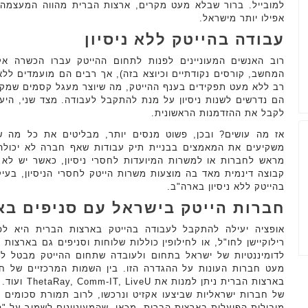
למובייל. ברור שבלא מעט מקרים, ארצות הברית מהווה המעצמה
אפילו יותר מישראל.
עבודה בהייטק ללא ניסיון
רוב האנשים המעוניינים לפנות לתחום ההייטק עברו הכשרה אק
המחשב, קורסים נקודתיים וכיוצא בזה), אך רבים הם מועמדים ללא
רב ללא מעט תפקידים בענף ההייטק, מה שיוצר מעגל קסמים שמק
הם נדרשים לשנות ניסיון על מנת להתקבל לעבודה. מצד שני, היעד
לקבל את ההזדמנות הראשונית.
אז מה עושים? ובכן, פשוט מנסים יותר, מבליטים את כל מה ש
משקיעים את המאמצים בבניית תיק עבודות שאף חברה לא יכולה ל
מראש לחברות או למשרות המיועדות לחסרי ניסיון, כאשר יש לא 
קבוצה דינמית מאד בה מוצעות משרות הייטק לחסרי הניסיון, בע
בהייטק ללא ניסיון בארה"ב.
חברות הייטק בישראל עם סניפים בא
אופציה יעילה להתקבל לעבודה בהייטק בארצות הברית היא לפ
רילוקיישן לחו"ל, או לחילופין כוללות שלוחות וסניפים גם בארצות
לדומיננטיות של ישראל בתחום ולעובדה שתחום ההייטק מבטל לא 
מעט חברות העונות על ההגדרה הזו. בין השמות המרכזיים של חב
בארצות הברית נ
של חברות ישראליות שביצעו אקזיט ונרכשו, לרוב תמורת סכומים נ
מובילות הפועלות בארצות הברית. מכאן, שהמעוניינים לשמור על "