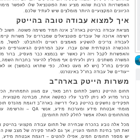
האפשרויות הרבות שהוא מציע ואת הפוטנציאל שלו לאפשר מימו
הכיוונים המקצועיים היותר מומלצים שיש לעתיד שלכם.
איך למצוא עבודה טובה בהייטק
מציאת עבודה בהייטק בארה"ב אינה תמיד משימה פשוטה. חשוב לז
רשימה ארוכה של עובדים פוטנציאלים שמבררים על משרות קיימו
לעבודה צריכים להשקיע מאמצים ראויים ולהתבלט: למשל, מב
ההכשרה הנקודתית שהם עברו. עקב המרחקים הגיאוגרפיים העצו
והאפשרות לקבל ויזה רק כאשר יש בנמצא כבר מעסיק, ברור מד
המשרה משתנים. ניתן ולעיתים אף מומלץ להיעזר בחברות השמה, 
סניפים בחו"ל (ויש לא מעט כאלה, כפי שתראו בהמשך) או לאת
ייעודיים של עבודה בחו"ל באינטרנט.
משרות הייטק בארה"ב
תחום ההייטק נחשב לתחום רחב מאד, עם מגוון התמחויות, הכשר
ברור מדוע לא ניתן לדבר עליו כמקשה אחת, מבחינה מקצועית. 
תפקידים נחשקים בהייטק בעלי דרישה בארה"ב דוגמת מהנדס תוכנ
מומחי אבטחת מידע ומערכות 
מהתחומים האלה אפשר לחלק לתת תחומים).
מכל אלה נובע בהכרח שבחירה של תחום עבודה מקצועי בהייטק אי
זאת תוך בחינת תחומי העניין, אך גם לאחר סקירה של מצב שוק הע
יש מספר תחומים חמים, אפילו לוהטים – דוגמת אבטחת מידע, ני