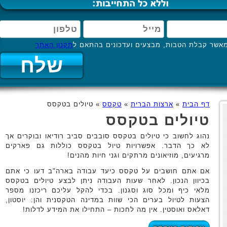
אשר קבלת הטבות, מבצעים ועדכונים בהתאם ל
תקנון האתר
דף הבית
»
ארצות הברית
»
טקסס
»
טיולים בטקסס
טיולים בטקסס
נהוג לחשוב כי טיולים בטקסס סובבים סביב רודיאו ובוקרים אך
לא כך הדבר. אפשרויות טיול בטקסס כוללות גם פארקים
מרגיעים, מוזיאונים מרתקים וגני חיות מהנים!
אם אתם חושבים על טקסס כיעד עבודה בארה"ב דעו כי אתם
בכיוון הנכון. לאחר שעות העבודה ניתן לבצע טיולים בטקסס
מלאי כיף ומכל סוג וסגנון. בכדי להקל עליכם ריכזנו מספר
הצעות לטיול בערים הכי שוות במדינה הטקסנית והן: יוסטון,
דאלאס ואוסטין. אין מה לחכות – התחילו את המידע לדלות!