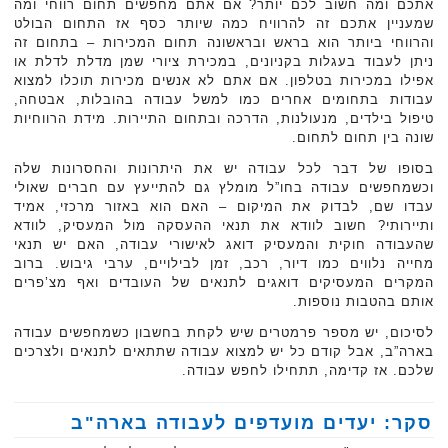
אתכם ומה חשוב לכם יותר? אם אתם מחפשים תחום רווחי ומה
שמעניין אתכם זה להרוויח כמה שיותר כסף אז התחום הבולט
והרווחי ביותר הוא בראש ובראשונה תחום המכירות – בתחום זה
ניתן לעבוד בעגלות בקניונים, במכירת ציורי שמן מדלת לדלת או
אפילו במכירות בטלפון. אם אתם לא אנשים מכירות תוכלו למצוא
עבודות בתחומים אחרים כמו למשל עבודה בהובלות, אבטחה,
טיפול בילדים, מנעולנות, הדרכה ובתחום התיירות. מידת הרווחיות
שונה בין תחום לתחום.
בסופו של דבר לכל עבודה יש את היתרונות והחסרונות שלה
וכשמחפשים עבודה בחו”ל מומלץ גם להתייעץ עם חברים שאולי
עבדו שם, לבדוק את המיקום – האם הוא באזור מרכזי, אמיד
ותיירותי? חשוב לוודא את תנאי ההעסקה מול המעסיק, לוודא
שהעבודה חוקית והמעסיק דואג לאישורי עבודה, האם יש תנאי
מחייה נלווים כמו דיור, רכב, זמן לבילויים, ערבי גיבוש. ברוב
המקרים המעסיקים דואגים לתנאים של העובדים ואף מצ’פרים
אותם בהטבות נוספות.
לסיכום, יש מספר פרמטרים שיש לקחת בחשבון כשמחפשים עבודה
בארה”ב, אבל קודם כל יש למצוא עבודה שתתאים לתנאים ולצרכים
שלכם. אז קדימה, תתחילו לחפש עבודה.
סקר: יעדים מועדפים לעבודה בארה"ב