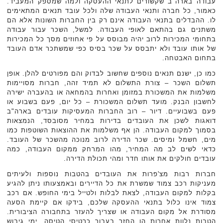
עבודה בארה"ב שקשורים לתנאי ההעסקה ולמה שמספק המעביד.
כאמור, כל חברה ותנאי העבודה שלה ולכל עובד תנאים המתאימים
לו. ההבדלים בתנאי העבודה אינם רק בין החברות השונות אלא הם
משתנים גם בהתאם לאופי העבודה. למשל, השכר עבור עבודה
בתחומי המכירות לרוב יהיה מבוסס על פי אחוזים מסך כל המכירות
של אותו עובד ולא יתבסס על שכר בסיס כפי שמשתכר אדם העובד
בתחום האבטחה.
כמו כן, ישנם תנאים נוספים שחשוב לבדוק והם מפורטים להלן. אופן
תשלום השכר – צורת התשלום לא תמיד זהה, חברות מסויימות
משלמות את המשכורת במזומן ואחרות בהמחאה או בהעברה ישירה
לחשבון הבנק. מועד תשלום המשכורת – כל יום, פעם בשבוע או
פעם בשבועיים. דיור – רוב החברות המעסיקות עובדים בארה"ב
דואגות לשכן את העובדים בדירות במחיר מסובסד, הנמצאות
בסמוך למקום העבודה. הן אף משלמות את ההוצאות השוטפות כמו
מים, חשמל ומיסים. שכר הדירה לרוב מנוכה מהשכר של העובד.
כדאי לשים לב מה המחיר, מהו המרחק ממקום העבודה, כמה
עובדים חולקים את אותו חדר ומהי תכולת הדירה.
חברות רבות מצ'פרות את העובדים בהטבות נוספות ולעיתים
מעניקות רכב צמוד שמשרת את כל הדיירים ובאמצעותו ניתן להגיע
בקלות למקום העבודה, לצאת לבלות ולטייל בימי החופש. אם רכב
צמוד אינו כלול בתנאי ההעסקה שלכם, בידקו אם קיימת הסעה
מסודרת אל מקום העבודה או שצריך להעזר בתחבורה הציבורית.
הטבות נלוות אחרות הן החזר בעבור כרטיסי הטיסה, ימי גיבוש