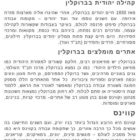
קהילה יהודית בברוקלין
מאז 1830 חיים יהודים בברוקלין, אחרי שהיגרו אליה מארצות מזרח
אירופה. עם השנים נוספו עוד ועוד יהודים – מקומות עבודה
בברוקלין סיפקו פרנסה לכולם, בעיקר בעבודות שקשורות לקהילה
עצמה, ומרכזים רבים נפתחו, ביניהם בתי כנסת, מקוואות ומרכזי
חסידויות. היום חיים קצת פחות ממליון יהודים בברוקלין: חילונים,
מסורתיים, חרדים וחסידים (חב"ד ועוד).
אתרים מומלצים בברוקלין
בברוקלין יש מוזיאונים רבים, חלקם קשורים למסורת היהודית כמו
מוזיאון הילדים היהודי. כמו כן נמצא בברוקלין מרכז חב"ד העולמי,
גנים בוטניים מרהיבים, גשר ברוקלין המפורסם, גן חיות מגוון ונעים
וכמה פארקים וספריות ציבוריות. כל אחד מהאתרים הללו מספק
הפוגה משגרת עבודה בברוקלין ומאפשר לאוורר את הראש, ללמוד
קצת היסטוריה או סתם לבלות. לא רחוק מברוקלין נמצאות השכונות
מנהטן וקווינס שגם בהן מגוון רב של אתרים– מרכזי קניות, בניינים,
פארקים ומוסדות.
קווינס
קווינס היא הרובע הגדול ביותר בניו יורק, ועם השנים התיישבו בה
אנשים מכל כך הרבה אזורים, כך שתקופת עבודה בקווינס היא כמו
טיול מסביב לעולם – פוגשים סינים, יוונים, ג'מאיקנים, קוריאנים,