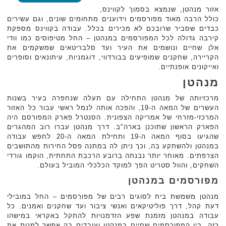
אזור מנהטן, שנמצא בסמוך לקווינס,
כולל הרבה מאוד מפורסמים וידוענים מתחומים שונים, וגם עשירים
כבדים שסביר שרובכם לא מכירים בכלל. עבודה בקווינס מספקת
קירבה גדולה לכל המפורסמים במנהטן – החל מטיפוסים כמו וודי
אלן שחיים ונושמים את העיר ועד סלבריטאים שמשקמים את
הקריירה, שחקנים שמופיעים בבורדווי, דוגמניות, עיתונאים וסופרים
ואייקונים אופנתיים.
מנהטן
מרכזיותה של מנהטן התחילה עם תעלה שנחפרה בעיר בשנות
העשרים של המאה ה-19, והפכה אותה לנמל ראשי עבור כל האזור
המרכזי-מזרחי של אמריקה הצפונית. הסנטרל פארק המפורסם היה
הפארק הראשון שתוכנן בארה"ב. דרך מנהטן עברו רוב המהגרים
שהגיעו בסוף המאה ה-19 ותחילת המאה ה-20 לחפש עבודה
במנהטן ולהשתקע בה, וכך ניתן לה במתנה פסל החירות מהתושבים
הצרפתים. מאוחר יותר נבנתה ברובע הרכבת התחתית, הוקמו גורדי
השחקים, והוול סטריט הפך למוקד הכלכלי המוביל בעולם.
מפורסמים במנהטן
מנהטן משמשת בית לסוגים רבים של מפורסמים – החל במובילי
דעת קהל, דרך פוליטיקאים ואנשי ציבור ועד שחקנים ואמנים. כל
עבודה במנהטן מזמנת שפע הזדמנויות להתקל באקראי במישהו
כזה. בין המפורסמים שחיים במנהטן ועובדים בה אפשר למנות את