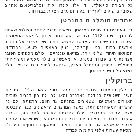
כל חבורת סיינפלד, וודי אלן, לינדזי לוהן וסלבריטאים אחרים
שעוברים שיקום לקריירה בעיר ומעלים הצגות בברודווי.
אתרים מומלצים במנהטן
בין האתרים החשובים במנהטן נמצאים מרכז הסחר העולמי שאמור
להיחנך בשנת 2012 ועד אז הוא אתר זיכרון לפיגוע התאומים,
השדרה החמישית שבה אפשר למצוא חנויות של מעצבי על וחנויות
מותגים רבות, בניין קרייזלר, בניין האמפייר סטייט, הברודווי,
המוזיאון היהודי של ניו יורק, מוזיאון גוגנהיים – כולם מספקים הפוגה
מצויינת מיום עבודה במנהטן או מאפשרים בילוי מעמיק ומקיף יותר
בסופ"ש. וכמובן הסנטרל פארק, שנחשב לחוף הים הרשמי והלא
רשמי של תושבי מנהטן.
ברוקלין
ברוקלין התאחדה עם ניו יורק ממש בסוף המאה ה-19, כשהייתה
העיר השלישית בגודלה בארה"ב ומאז קרו לה רק דברים טובים.
האזורים האתניים, ששמורים בחלקם עד היום, התפתחו עם גלי
ההגירה המאוחרים יותר, כאשר המהגרים הראשונים כבר התבססו,
מצאו עבודה בברוקלין ויכלו להרשות לעצמם לגור בה, כשכונה
אמידה ומכובדת. מאוחר יותר גדל גם הדאונטאון, שהוא אזור עסקים
מרכזי שמשמש עד היום אחד מאזורי העסקים החזקים בארה"ב
ומספק עשרות אלפי מקומות עבודה.