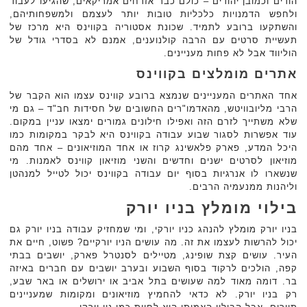
הודים וכמובן יהודים – כולם כבר אזרחים אמריקאים, שהגיעו לעבוד
ולחפש הדמנויות כלכליות טובות יותר לעצמם ולמשפחותיהם,
והשתקעו ברובע לתמיד. שכונת אסטוריה בקווינס היא מרכז של
תעשיית סרטים עם הרבה קולנוענים, אמנם לא בסדרי גודל של
הוליווד אבל לא פחות מעניינים.
אתרים מומלצים בקווינס
אחד האתרים המעניינים שנמצא ברובע קווינס עצמו הוא הקבר של
הרבי מליובוויטש, מהאדמו"רים החשובים של חסידות חב"ד – גם מי
שלא משתייך לזרם הזה ואפילו חילונים גמורים ימצאו עניין במקום.
עוד אפשרות לסגור שבוע עבודה בקווינס היא לבקר במקומות כמו
היכל המדע, פארק פלאשינג קרוז או אחד המוזיאונים – אחד מהם
מוזיאון לסרטים ישנים וחדשים והשני מוזיאון קווינס לאמנות. מי
שנשארו לו אנרגיות בסוף יום עבודה בקווינס יכול לטייל למנהטן
וליהנות ממנעמיה הרבים.
בילוי מומלץ בניו יורק
בניו יורק מומלץ להנהג כניו יורקי, ומי שמחזיק עבודה בניו יורק גם
יכול להרשות לעצמו את זה. מה עושים הניו יורקיים? פשוט, חיים את
העיר. עושים קצת שופינג, מטיילים לסנטרל פארק, יושבים בבתי
קפה, הולכים לרקוד בסוף השבוע ובערב יושבים עם חברים באיזה
בר. דומה מאוד למה שעושים בתל אביב או ירושלים או באר שבע,
רק בניו יורק. לא כדאי להחמיץ מוזיאונים ומקומות שמעניינים