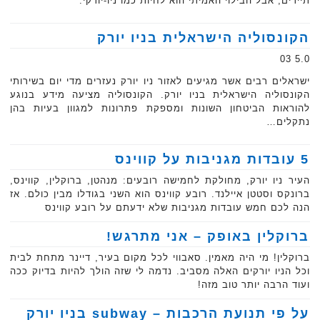
תיירים, אבל הבילוי האמיתי הוא לחיות כמו ניו-יורקי.
הקונסוליה הישראלית בניו יורק
5.0 03
ישראלים רבים אשר מגיעים לאזור ניו יורק נעזרים מדי יום בשירותי
הקונסוליה הישראלית בניו יורק. הקונסוליה מציעה מידע בנוגע
להוראות הביטחון השונות ומספקת פתרונות למגוון בעיות בהן
נתקלים…
5 עובדות מגניבות על קווינס
העיר ניו יורק, מחולקת לחמישה רובעים: מנהטן, ברוקלין, קווינס,
ברונקס וסטטן איילנד. רובע קווינס הוא השני בגודלו מבין כולם. אז
הנה לכם חמש עובדות מגניבות שלא ידעתם על רובע קווינס
ברוקלין באופק – אני מתרגש!
ברוקלין! מי היה מאמין. סאבווי לכל מקום בעיר, דיינר מתחת לבית
וכל הניו יורקים האלה מסביב. נדמה לי שזה הולך להיות בדיוק ככה
ועוד הרבה יותר טוב מזה!
על פי תנועת הרכבות – subway בניו יורק