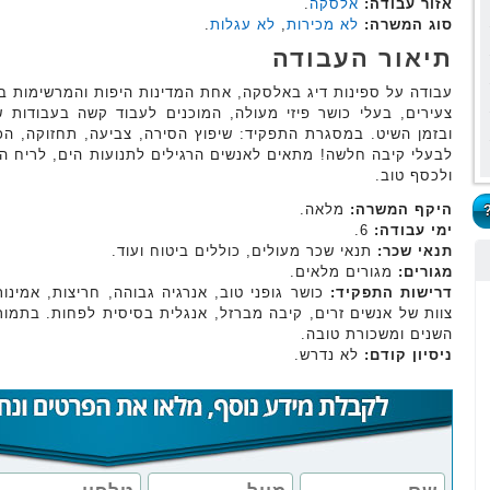
אזור עבודה:
אלסקה
.
סוג המשרה:
לא מכירות
,
לא עגלות
.
תיאור העבודה
עבודה על ספינות דיג באלסקה, אחת המדינות היפות והמרשימות 
צעירים, בעלי כושר פיזי מעולה, המוכנים לעבוד קשה בעבודות ש
ובזמן השיט. במסגרת התפקיד: שיפוץ הסירה, צביעה, תחזוקה, הכנת 
לבעלי קיבה חלשה! מתאים לאנשים הרגילים לתנועות הים, לריח הדג
ולכסף טוב.
היקף המשרה:
מלאה.
ימי עבודה:
6.
תנאי שכר:
תנאי שכר מעולים, כוללים ביטוח ועוד.
מגורים:
מגורים מלאים.
דרישות התפקיד:
כושר גופני טוב, אנרגיה גבוהה, חריצות, אמינ
צוות של אנשים זרים, קיבה מברזל, אנגלית בסיסית לפחות. בתמו
השנים ומשכורת טובה.
ניסיון קודם:
לא נדרש.