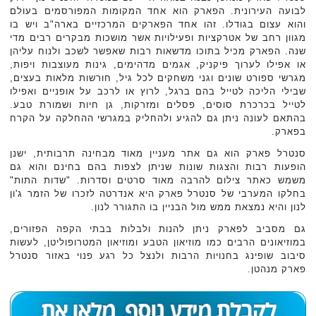
לבועה העירונית. הפארק הוא אחד המקומות המפורסמים בעולם
והוא עצום בגודלו. זהו אחד הפארקים המרכזיים בארה"ב ויש בו
מגוון רחב של אטרקציות ופעילויות אשר מושכות מבקרים רבים מדי
שנה. הפארק מכיל בתוכו מדשאות רבות שאפשר לשכב ולנוח עליהן
או אפילו לערוך פיקניק, אגמים מדהימים, גינות מעוצבות ויפות,
מגרשי ספורט שונים וגני משחקים לכל גיל, חורשות מלאות בעצים,
שבילי הליכה לטייל בהם ברגל, לרוץ או לרכב על אופניים ואפילו
לטייל בכרכרת סוסים, פסלים ומזרקות, גן חיות ושמורת טבע.
בהתאם לעונה ניתן גם להגיע ולהחליק במגרשי ההחלקה על הקרח
בפארק.
סנטרל פארק הוא גם אתר מעניין מאוד מבחינה תרבותית, ישנן
הופעות רבות והצגות שונות שניתן לצפות בהם בחינם והוא גם
משמש כאתר צילום להרבה מאוד סרטים וסדרות. "שדות התות"
בחלקו המערבי של סנטרל פארק היא אנדרטה לזכרו של הזמר ג'ון
לנון והיא נמצאת ממש מול הבניין בו התגורר לנון.
גם מסביב לפארק ניתן להנות ולבלות בבתי הקפה הפזורים,
במוזיאונים הרבים כמו מוזיאון הטבע ומוזיאון המטרופוליטן, לעשות
סיבוב שופינג בחנויות הרבות ולנצל כל רגע פנוי באזור סנטרל
פארק מנהטן.