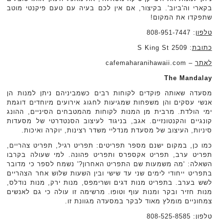
בקארי וה'ביוב'. בקיצור, אם אין לכם בעיה עם טעם פיקנטי מוטב
שתפקדו את המקום!
טלפון
: 808-951-7447
כתובת
: 2509 S King St
לאתר
– cafemaharanihawaii.com
The Mandalay
מסעדה שאותה פוקדים לקוחות רבים כשמביניהם ניתן למנות הן
אנשי עסקים והן משפחות שמגיעות לחגוג אירועים מיוחדים דוגמת
ימי הולדת. מרבית מן המנות לקוחות מהמטבחים הסיניים, ההונג
קונגיים והקנטונזיים. אגב, בניגוד לעיצוב הסנטדרטי של מסעדות
סיניות, העיצוב של מסעדת מנדליי משדר רצינות, יוקרה ואיכות.
כמו כן, במקום ישנם מספר תפריטים: תפריט רגיל, תפריט צהריים,
תפריט ערב, תפריט אקספרס ותפריט פהונה. למי שעולה בקרבו
השאלה: 'מה משמעות שם התפריט האחרון?' נשמח לספר כי מדובר
בתפריט ייחודי לימים שני עד שישי ובין השעות שלוש אחר הצהריים
לשש בערב. בתפריט מנות דגים ושרימפס, מנות ירק, מנות נודלס,
מנות חזיר ובקר ומנות עוף וטופו. מרשימה זו עולה כי גם לאנשים
צמחוניים מומלץ מאוד לבקר במסעדה מגוונת זו.
טלפון
: 808-525-8585