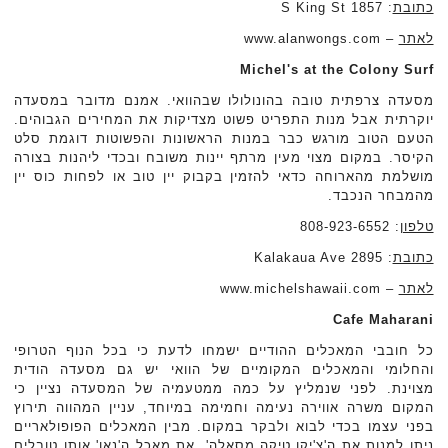
כתובת
: 1857 S King St
לאתר
– www.alanwongs.com
Michel's at the Colony Surf
מסעדה צרפתית טובה בהונולולו שבהוואי. אמנם מדובר במסעדה
יוקרתית אבל מנות התפריט פשוט מצדיקות את המחירים הגבוהים.
הטעם הטוב מורגש כבר במנות הראשונות והפשוטות דוגמת סלט
הקיסר. במקום מצוי מעין מרתף יינות משובח ובכדי ליהנות בצורה
מושלמת מהארוחה כדאי להזמין בקבוק יין טוב או לפחות כוס יין
מהמבחר הנכבד.
טלפון
: 808-923-6552
כתובת
: 2895 Kalakaua Ave
לאתר
– www.michelshawaii.com
Cafe Maharani
כל חובבי המאכלים ההודיים ישמחו לדעת כי בכל הנוף הטרופי
והחלומי והמאכלים המקומיים של הוואי יש גם מסעדה הודית
מצוינת. לפני שנמליץ על כמה ממטעמיה של המסעדה נציין כי
המקום משרה אווירה נעימה וחמימה במיוחד, עניין המהווה תירוץ
בפני עצמו בכדי לבוא ולבקר במקום. מבין המאכלים הפופולאריים
ניתן למנות את ה'צ'יקן טיקה מסאלה', את מאכל ה'נאן' אותו טובלים