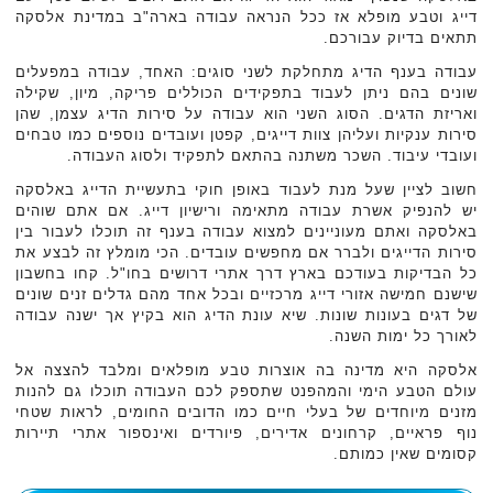
דייג וטבע מופלא אז ככל הנראה עבודה בארה"ב במדינת אלסקה
תתאים בדיוק עבורכם.
עבודה בענף הדיג מתחלקת לשני סוגים: האחד, עבודה במפעלים
שונים בהם ניתן לעבוד בתפקידים הכוללים פריקה, מיון, שקילה
ואריזת הדגים. הסוג השני הוא עבודה על סירות הדיג עצמן, שהן
סירות ענקיות ועליהן צוות דייגים, קפטן ועובדים נוספים כמו טבחים
ועובדי עיבוד. השכר משתנה בהתאם לתפקיד ולסוג העבודה.
חשוב לציין שעל מנת לעבוד באופן חוקי בתעשיית הדייג באלסקה
יש להנפיק אשרת עבודה מתאימה ורישיון דייג. אם אתם שוהים
באלסקה ואתם מעוניינים למצוא עבודה בענף זה תוכלו לעבור בין
סירות הדייגים ולברר אם מחפשים עובדים. הכי מומלץ זה לבצע את
כל הבדיקות בעודכם בארץ דרך אתרי דרושים בחו"ל. קחו בחשבון
שישנם חמישה אזורי דייג מרכזיים ובכל אחד מהם גדלים זנים שונים
של דגים בעונות שונות. שיא עונת הדיג הוא בקיץ אך ישנה עבודה
לאורך כל ימות השנה.
אלסקה היא מדינה בה אוצרות טבע מופלאים ומלבד להצצה אל
עולם הטבע הימי והמהפנט שתספק לכם העבודה תוכלו גם להנות
מזנים מיוחדים של בעלי חיים כמו הדובים החומים, לראות שטחי
נוף פראיים, קרחונים אדירים, פיורדים ואינספור אתרי תיירות
קסומים שאין כמותם.