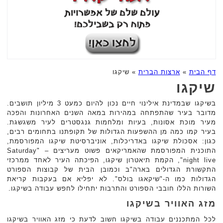
דף הבית
»
ארצות הברית
»
שיקגו
שיקגו
בשיקגו שבמדינת אילינוי חיים נכון להיום כמעט 3 מיליון תושבים.
מדובר בעיר שהתפתחה במהירות במאה השנים האחרונות והפכה
מעיר מוכת אסונות, בעיות ומלחמות גנגסטרים לעיר משגשגת.
בעיר קמו כמה מן ההשפעות הגדולות של תקופתנו בתחומים רבים,
כגון: אסכולת שיקגו באדריכלות, אוניברסיטת שיקגו המפורסמת,
התוכנית המפורסמת שהאמריקאים פשוט מעריצים – "Saturday
night live", הקמת תיאטרון שיקגו, הפיכתה העיר לאחד ממרכזי
התקשורת הגדולים בארה"ב וכמובן הבית של קבוצות הספורט
הגדולות כמו ה-"שיקאגו בולס". לא יפליא אם בעקבות קריאת
השורות הללו חובבי הספורט והתרבות יתחילו לחפש עבודה בשיקגו.
מזג האוויר בשיקגו
לכל המתכננים עבודה בשיקגו חשוב לדעת כי מזג האוויר בשיקגו