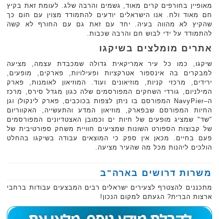
מאופיין בחורפים קרים מאוד, גשמים והרבה שלג. לעומת זאת בקיץ
חם מאוד ולח. אנו הישראלים יודעים להתמודד מצוין עם חום כך
שהקיץ לא מהווה בעיה. יחד עם זאת גם עם החורף לא קשה
להתמודד על ידי לבוש חם והרבה שכבות.
אתרים מומלצים בשיקגו
שיקגו, כמו כל עיר אמריקאית גדולה שמכבדת עצמה, מציעה
למבקרים בה אינספור אטרקציות ופעילויות, פארקים, מופעים,
ירידים, מרכזי קניות, מוזיאונים ועוד. המוזיאון לאומנות, פארק
המילניום, גורדי השחקים המפורסמים שלה כגון מגדל סירס, מרכז
ה–NavyPier המפורסם בו ניתן לצפות בכוכבים, פארק לינקולן וגן
החיות המפורסם שבפארק, מוזיאון המדע והתעשייה, האקווריום
"שד" שמציג מופעים של חיות ים וכמובן האצטדיונים המפורסמים
של קבוצות הספורט השונות שמציעים חוויית משחק ספורטיבית של
פעם בחיים. מכאן אין ספק כי המוצאים עבודה בשיקגו בהחלט
הולכים ליהנות מכל מה שהעיר מציעה.
משרות דרושים בארה"ב
מתכננים להצטרף לצעירים ישראלים רבים המבצעים עבודות ברחבי
ארצות הברית? הגעתם למקום הנכון!