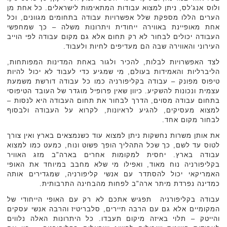
ולוס אנג'לס, ניתן למצוא עבודות המתאימות לישראלים. כל אחת מן
הערים הללו מספקת שלל אפשרויות עבודה בתחומים מגוונים, וכל
אחת מאופיינת באווירה ייחודית ויתרונות משלה – כך שמחפשי
העבודה יכולים לבחור לא רק תחום אלא גם מקום עבודה לפי הוייב
העירוני והאווירה שבה הם מעדיפים לחיות ולעבוד.
לצד האפשרויות לבלות, להכיר ולגור באחת המדינות המפותחות,
הליברליות והאמידות בעולם, מי שמגיע כדי לעבוד לא יכול להיות
טיפוס מפונק – עבודה בקליפורניה כמו כל עבודה דורשת משמעת
עצמית ונכונות להשקיע. כיוון שאין פרופיל מוגדר של העובד הטיפוסי
בתחום עבודה מסוים, הדרך לבחור את תחום העבודה היא לנסות –
למצוא מעסיקים, להגיע לראיונות, לקרוא על העבודה ולבסוף
לבחור מקום אחד.
את אותן משרות נחשקות ניתן למצוא עוד כשנמצאים בארץ ואין צורך
לטוס עד לשם, כך שכל התהליך הופך פשוט ונוח, כמעט כמו למצוא
עבודה בארץ. יחסית למקומות אחרים בארה"ב מזג האוויר
בקליפורניה נוח מאוד, ואפילו מי שלא מחבב במיוחד את האופי
האמריקאי יכול להסתדר עם אנשי קליפורניה, שמגדירים אותה
כמדינה נפרדת מיתר ארה"ב לפחות מהבחינה התרבותית.
עבודה בקליפורניה תפגיש אתכם לא רק עם האופי הייחודי של
המקומיים אלא גם עם הרבה תיירים, סלבריטיז והרבה אנשי עסקים
והייטק – תלוי באיזה מיקום תעבדו. כל היתרונות האלה נלווים