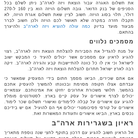
את תשלום האגרה עבור הוצאת ויזה לארה"ב ניתן לשלם בכל
הסניפים של בנק הדואר. גובה תשלום הויזה הוא בין 160 ל-270
דולר, תלוי בסוג הויזה. חשוב לציין שאת תשלום אגרת הויזה, לא
תקבלו חזרה במקרה שלא תאושר לכם הויזה ולכן חשוב לברר
מבעוד מועד בדיוק
כמה עולה להוציא ויזה לארה"ב
ולהיערך
בהתאם.
מסמכים נלווים
על מנת להגדיל את הסבירות להצלחת הוצאת ויזה לארה"ב, רצוי
להגיע לראיון עם מסמכים אשר יכולים להעיד כי המבקש ישוב
לישראל וכי אין לו כל כוונה להתיישבות קבע והגירה לארה"ב. זיקה
רבה לארץ ישראל תתרום להצלחת הוצאת ויזה לארה"ב.
אם אתם שכירים, הביאו מסמך חתום בידי המעסיק שמאשר כי
עבדתם אצלו תקופה מסוימת ובכוונתו להמשיך להעסיק אתכם
בהמשך. תלושי משכורת אחרונים יחזקו את אמינותכם. עצמאיים
יכולים לצרף אישורים על עסק קיים בארץ. לסטודנטים מומלץ
להגיע עם אישורים על קבלה ללימודים ואישורי תשלום שכר לימוד.
אישורים על קורסי פסיכומטרי יכולים אף הם להועיל. אם יש בידיכם
נכסים בארץ, הביאו אישורים ותעודות המאשרות זאת.
ראיון בשגרירות ארה"ב
אל הראיון חשוב להגיע עם דרכון בתוקף לחצי שנה נוספת מתאריך