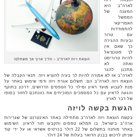
לארה"ב היא
המענה של
הממשל
האמריקאי
להתמודדות
עם טרור
ובעיות ההגירה
כך שאם אין
לך פוטנציאל
להיות טרוריסט
הוצאת ויזה לארה"ב – הליך ארוך אך משתלם!
ואתה לא
מתכנן להגר
לארה"ב אז לא אמורה להיות לך בעיה להוציא ויזה. תנאי הקבלה של
הוצאת ויזה לארה"ב הם: תשלום אגרת ויזה ודמי שימוש באתר על
מנת לקבוע מועד ראיון ומילוי כל הטפסים הדרושים, דרכון בתוקף
והגעה לראיון עם כל המסמכים המוכיחים את כוונתכם לחזור בסופו
של דבר לארץ.
הגשת בקשה לויזה
בקשת הוצאת ויזה לארה"ב מתחילה באתר האינטרנט של שגרירות
ארה"ב בישראל, בו תמלאו טפסים ותקבעו תור לראיון. השימוש
באתר מותנה בתשלום של 22 דולר בכרטיס אשראי או על ידי קוד
שניתן לרכוש בבנק הדואר בעלות של 24 דולר.