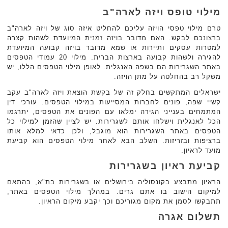
מילוי טופס ויזה לארה"ב
טרם מילוי טפסי הויזה עליכם להחליט איזה סוג של ויזה לארה"ב
ברצונכם לבקש. האם מדובר בויזה זמנית המיועדת לשהות קצרה
למטרות עסקים ותיירות או שמא מדובר בויזה קבועה המיועדת
להגירה ולשהות קבועה בארצות הברית. מילוי 20 עמודי הטפסים
באתר השגרירות הם בשפה האנגלית. לאופן מילוי הטפסים הללו, יש
משקל רב בהחלטה על מתן הויזה.
ישראלים המתקשים בחלק זה של בקשת הוצאת ויזה לארה"ב עקב
קשיי שפה, פונים לחברות המסייעות במילוי הטפסים. עורכי דין
המתמחים בענייני הגירה ימלאו עם הפונים את הטפסים, יתרגמו
הכל לאנגלית וישלחו אותם לשגרירות. יש לציין שהזמן למילוי כל
הטפסים באתר השגרירות הוא מוגבל, ולכן כדאי למלא אותו
ברציפות ובזריזות. השלב הבא לאחר מילוי הטפסים הוא קביעת
מועד לראיון.
קביעת ראיון בשגרירות
הראיון מתבצע בקונסוליה בירושלים או בשגרירות בת"א, בהתאם
למיקום הישוב בו אתם גרים. במהלך מילוי הטפסים באתר,
תתבקשו לסמן את מקום מגוריכם וכך יקבע מיקום הראיון.
תשלום אגרה