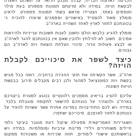
הכניסה לארצות הברית, קבלה מבנק הדואר על תשלום האגרה
לבקשת הויזה. במידה ולא סרקתם תמונות פספורט בעת מילוי
הטפסים באתר, הצטיידו מראש בשתי תמונות פספורט. לראיון
מומלץ מאוד להצטייד באישורים ומסמכים שיעזרו להוכיח כי
בכוונתכם לחזור לארץ לאחר השהייה בארה"ב.
מומלץ להגיע בלבוש הולם וחשוב לענות תשובות ענייניות ולהיראות
אמינים. חשוב לא להילחץ ולהבין שאם אין בכוונתכם להגר לארה"ב
או לבצע פעולות טרור, סיכויי הצלחת הוצאת ויזה לארה"ב הם
גבוהים.
כיצד לשפר את סיכוייכם לקבלת
הויזה?
ארה"ב, אשר הקשיחה את חוקי ההגירה ברחביה, רואה בכל מגיש
בקשת ויזה כפוטנציאל למהגר ולכן רבים מקבלים סירוב בבקשת
הויזות השונות.
עליכם להציג בריאיון מסמכים רלוונטיים בנוגע למטרת ביקורכם
בארה"ב ולהצהיר על כוונתכם להישאר לתקופה מוגבלת בלבד.
במידה ויש לכם התחייבויות במדינה אחרת אשר עשויות להעיד על
כוונתכם לחזור לארצכם, סיכוייכם ישתפרו.
השגרירות האמריקאית מפעילה שיקול דעת מוגבר בעיקר כלפי
חיילים משוחררים וילידי מדינות ערביות ומוסלמיות. במידה ויש
בראשותכם אישורי לימודים, חוזה שכירות או משכורות ממקום