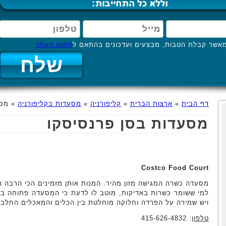
אשר קבלת הטבות, מבצעים ועדכונים בהתאם ל
תקנון האתר
דף הבית
»
ארצות הברית
»
קליפורניה
»
מסעדות בקליפורניה
»
מסע
מסעדות בסן פרנסיסקו
Costco Food Court
מסעדה כשרה המגישה מזון מהיר. המנות אותן מזמינים הכי הרבה הן 
למי ששומר כשרות באדיקות, מוטב לו לדעת כי המסעדה פתוחה 
ויש שמירה על הפרדה וחלוקה מוחלטת בין הכלים והמאכלים החלבי
טלפון
: 415-626-4832