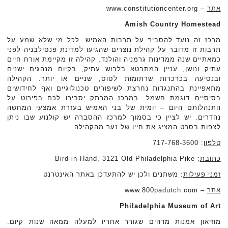
אתר
– www.constitutioncenter.org
Amish Country Homestead
מרכז זה נועד להסביר על תרבות האמיש. לכל מי שלא שמע על
תרבות זו מדובר על קהילת נוצרים שהגיעו למדינת פנסילבניה לפני
כמאתיים שנה ממדינות גרמניה והולנד. קהילה זו מקיימת אורח חיים
עתיק ונושן, עניין המתבטא בלבוש עתיק, בקיום מנהגים ישנים
ובנסיעה בכרכרות שרתומות לסוס, שניים או יותר. הקהילה
מתאפיינת בהתנגדות נחרצת לשיפורים טכנולוגיים ואף לחידושים
בסיסיים דוגמת חשמל. במרכז המרתק יסבירו לכם בפירוט על
התנהלותם היום – יומית של בני האמיש בעזרת אמצעי המחשה
נהדרים. יש לציין כי בסמוך למרכז ההסברה יש קולנוע שבו ניתן
לצפות בסרט המציג את חייו של נער מהקהילה.
טלפון
: 717-768-3600
כתובת
: Bird-in-Hand, 3121 Old Philadelphia Pike
זמני פעילות
: משתנים ולכן יש להתעדכן באתר האינטרנט
אתר
– www.800padutch.com
Philadelphia Museum of Art
מוזיאון אמנות מדהים שגורר אחריו למעלה ממאה שנות קיום.