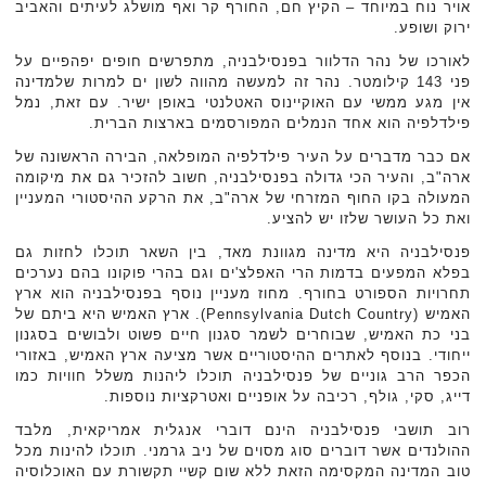
אויר נוח במיוחד – הקיץ חם, החורף קר ואף מושלג לעיתים והאביב
ירוק ושופע.
לאורכו של נהר הדלוור בפנסילבניה, מתפרשים חופים יפהפיים על
פני 143 קילומטר. נהר זה למעשה מהווה לשון ים למרות שלמדינה
אין מגע ממשי עם האוקיינוס האטלנטי באופן ישיר. עם זאת, נמל
פילדלפיה הוא אחד הנמלים המפורסמים בארצות הברית.
אם כבר מדברים על העיר פילדלפיה המופלאה, הבירה הראשונה של
ארה"ב, והעיר הכי גדולה בפנסילבניה, חשוב להזכיר גם את מיקומה
המעולה בקו החוף המזרחי של ארה"ב, את הרקע ההיסטורי המעניין
ואת כל העושר שלזו יש להציע.
פנסילבניה היא מדינה מגוונת מאד, בין השאר תוכלו לחזות גם
בפלא המפעים בדמות הרי האפלצ'ים וגם בהרי פוקונו בהם נערכים
תחרויות הספורט בחורף. מחוז מעניין נוסף בפנסילבניה הוא ארץ
האמיש (Pennsylvania Dutch Country). ארץ האמיש היא ביתם של
בני כת האמיש, שבוחרים לשמר סגנון חיים פשוט ולבושים בסגנון
ייחודי. בנוסף לאתרים ההיסטוריים אשר מציעה ארץ האמיש, באזורי
הכפר הרב גוניים של פנסילבניה תוכלו ליהנות משלל חוויות כמו
דייג, סקי, גולף, רכיבה על אופניים ואטרקציות נוספות.
רוב תושבי פנסילבניה הינם דוברי אנגלית אמריקאית, מלבד
ההולנדים אשר דוברים סוג מסוים של ניב גרמני. תוכלו להינות מכל
טוב המדינה המקסימה הזאת ללא שום קשיי תקשורת עם האוכלוסיה