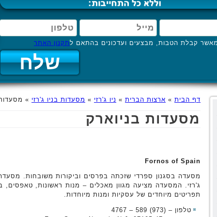
אשר קבלת הטבות, מבצעים ועדכונים בהתאם ל
תקנון האתר
דף הבית
»
ארצות הברית
»
ניו ג'רזי
»
מסעדות בניו ג'רזי
»
מסעדות 
מסעדות בניוארק
Fornos of Spain
מסעדה בסגנון ספרדי שזכתה בפרסים וביקורות משובחות. מסעדה 
ג'רזי. המסעדה מציעה מגוון מאכלים – מנות ראשונות, טאפסים, בש
תפריטים מיוחדים של עסקיות ומנות מיוחדות.
טלפון – (973) 589 – 4767