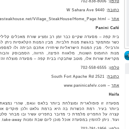
טלפון
: 702-838-8006
כתובת
: 9440 W Sahara Ave
אתר
– www.villagesteakhouse.net/Village_SteakHouse/Home_Page.html
Panini Café
בית קפה – מסעדה שקיים כבר זמן רב ומציע שורת מאכלים קלילי
כשר ומתמקד בהגשת מנות חלביות. מבין המנות הקלאסיות ניתן ל
והרביולי. מבין המנות הישראליות שיחזירו אתכם הביתה ולו למספ
מנות החומוס השונות, מלאווח הפיצה, הזיווה, הסמבוסק והבו
מקריאת שורות אלו, מוטב שתבקרו בבית קפה – מסעדה מוצלח זה!
טלפון
: 702-558-6555
כתובת
: 2521 South Fort Apache Rd
אתר
– www.paninicafelv.com
Haifa
מסעדה זו פופולארית ומוצלחת ביותר בלאס וגאס, שהרי נמצא
ביותר בעיר. רמת הכשרות בה היא ברמת גלאט ולכן פוקדים אות
קצרה על התפריט מלמדת כי מדובר בתפריט עשיר ובו מבחר סלטים
ועוד. ניתן להזמין במסעדה אוכל מוכן ליום שבת ומנות take-away. המסעדה גם מבצעת משלוחים.
טלפון
: 702-791-1956