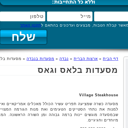
אשר קבלת הטבות, מבצעים ועדכונים בהתאם ל
תקנון האתר
דף הבית
»
ארצות הברית
»
נבדה
»
מסעדות בנבדה
»
מסעדות בלא
מסעדות בלאס וגאס
Village Steakhouse
מסעדה כשרה שמציעה תפריט עשיר הכולל מאכלים אמריקאיים ואיטלק
למנות את נתחי הסטייקים הטעימים ואת מנות הגורמה המצויינ
שבמסעדה מוגשים יינות ברמה גבוהה ומן השורה הראשונה. המקו
מיוחדים וחגיגיים.