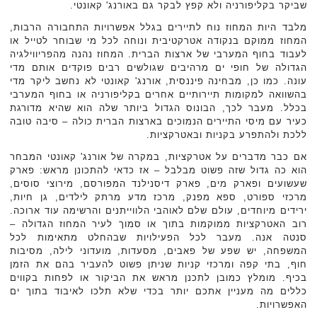
שביקר בקליפורניה ולא קפץ לבקר גם באורנג' קאונטי.
מלבד היות המחוז נוח לתיירים בגלל אפשרויות התחבורה הרבות,
המחוז ממוקם בנקודה אטרקטיבית ונוחה לכל מי שבוחר לטייל או
לעבוד בחוף המערבי של ארצות הברית. המחוז נהנה מהפריווילגיה
הגדולה של חופי ים מרהיבים שגולשים רבים פוקדים אותם מדי
עונה. כמו כן, מבחינה פיננסית, אורנג' קאונטי לא נחשב ליקר מדי
בהשוואה למקומות תיירותיים אחרים בקליפורניה או בחוף המערבי
בכלל. מעבר לכך, הבונוס הגדול ביותר שלה הוא שהיא מדורגת
כעיר עם מיסי התיירים הנמוכים בארצות הברית כולה – סיבה טובה
ללכת ולהתפרע בקניות ובאטרקציות.
אם כבר מדברים על אטרקציות, במקרה של אורנג' קאונטי המבחר
הוא כה גדול שזה פשוט מבלבל – אז כדאי להתכונן מראש: פארק
שעשועים ופארק מים, פארק דיסנילנד המפורסם, מירוצי סוסים,
מרכזי ספורט, ספא מפנק, מרכז מדע מרתק לילדים, גן חיות,
ירידים מיוחדים, עולם שלם לאוהבי הלווייתנים והרשימה עוד ארוכה.
רוב האטרקציות ממוקמות בתוך או סמוך לעיר המחוז הגדולה –
סנטה אנה. מעבר לכל הפעילויות שבהחלט מתאימות לכל
המשפחה, יש שפע של פאבים, מסעדות, מועדוני לילה, מסיבות
חוף, בתי קפה ומרכזי קניות שניתן פשוט להעביר בהם את הזמן
בכיף. מומלץ כמובן לתכנן מראש את הביקור או לפחות בקווים
כללים מה מעניין אתכם יותר בכדי שלא תלכו לאיבוד בתוך ים
האפשרויות.