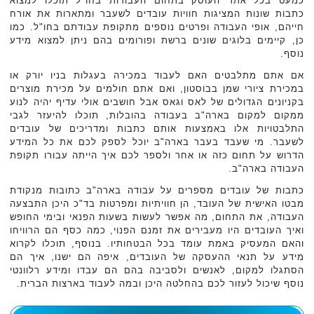
כמעט בכל אתר העוסק בתחום העבודות בחו"ל תוכלו למצוא
כתבות שונות המציגות חוויות עובדים לשעבר ומתארות את אורח
חייהם, אופי העבודה ופרטים נוספים מתקופת עבודתם בחו"ל. כמו
כן, קיימים בלוגים שונים ברשת ופורומים בהם ניתן למצוא מידע
נוסף.
אם אתם מתלבטים האם לעבוד במכירה בעגלות בניו יורק או
במכירת ציורי שמן בבוסטון, ואם אתם חולמים על מכירת מוצרים
בקניונים הגדולים של לאס וגאס אבל חושבים אולי עדיף יהיה לנוע
ממקום למקום בארה"ב בעבודה בהובלות, תוכלו להיעזר לגבי
התלבטויות אלו באמצעות אותם כתבות ומדריכים של עובדים
לשעבר. מי שעבד בעבר בארה"ב יוכל לספק לכם את כל המידע
הדרוש על תחום כזה או אחר ולספר לכם איך הייתה עבורו תקופת
העבודה בארה"ב.
כתבות של עובדים מספרים על עבודה בארה"ב כתובות מנקודת
מבטו האישית של העובד, הן חוויתיות ומפרטות בד"כ היכן התבצעה
העבודה, את התחום, מה אפשר לעשות בשעות הפנאי ובימי החופש
ואיך העובדים היו מעבירים את זמנם הפנוי, כמה כסף הם הרוויחו
והאם המעסיק באמת עומד בכל הבטחותיו. בנוסף, תוכלו לקרוא
מידע על תנאי ההעסקה של העובדים, איפה הם ישנו, איך הם
הסתגלו למקום, לאנשים ולסביבה בהם הם עבדו ומידע רלוונטי
נוסף שיכול לעזור לכם בהחלטה היכן ובמה לעבוד בארצות הברית.