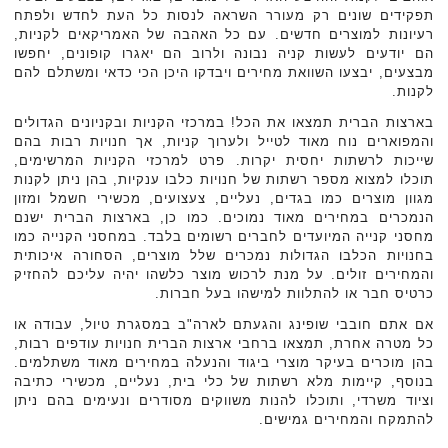
תפקידים שונים רק מעורר השראה לנסות כל העת לחדש ולפתח
רעיונות למוצרים חדשים. עם כל האהבה של האמריקאים לקניות,
הם יודעים לעשות קניה נבונה ולרוב הם יאגרו קופונים, יחפשו
מבצעים, יבצעו השוואת מחירים ויבדקו היכן הכי כדאי ומשתלם להם
לקנות.
בארצות הברית תמצאו את הכל! במרכזי הקניות ובקניונים הגדולים
והמפוארים נוח מאוד לטייל ולערוך קניות, אך חנויות רבות בהם
שייכות לרשתות יחסית יקרות. פרט למרכזי הקניות המרשימים,
תוכלו למצוא מספר רשתות של חנויות כלבו ענקיות, בהן ניתן לקנות
מגוון מוצרים כמו בגדים, נעליים, צעצועים, מכשירי חשמל ומזון
הנמכרים במחירים מאוד נמוכים. כמו כן, בארצות הברית ישנם
מחסני קנייה המיועדים לחברים רשומים בלבד. במחסני הקנייה כמו
בחנויות הכלבו הגדולות נמכרים שלל מוצרים, הסחורה איכותית
והמחירים זולים. על מנת לרכוש מוצר כלשהו יהיה עליכם להחזיק
כרטיס חבר או להתלוות למישהו בעל חברות.
אם אתם חובבי שופינג והגעתם לארה"ב במסגרת טיול, עבודה או
כל מטרה אחרת, תמצאו ברחבי ארצות הברית חנויות עודפים רבות,
בהן מוכרים בעיקר מוצרי ביגוד והנעלה במחירים מאוד משתלמים.
בנוסף, קיימות מלא רשתות של כלי בית, נעליים, מכשירי כתיבה
וציוד משרדי, ותוכלו להנות משווקים מסודרים ונעימים בהם ניתן
להתמקח והמחירים גמישים.