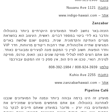
כתובת
: 1121 Nuuanu Ave
אתר
– www.indigo-hawaii.com
Zanzabar
הזנזה-באר נחשב לאחד המועדונים היוקרתיים ביותר בהונולולו
והדבר בא לידי ביטוי במספר דברים. ראשית, העיצוב הוא בהשראת
מצרים העתיקה והקדמונית. שנית, במקום ישנם שלושה בארים
המגישים שתייה אלכוהולית, שתי רחבות ריקודים מרווחות, חדר VIP
וחדר הופעות. חשוב לציין כי המקום פונה לצעירים ומבוגרים כאחד.
אם אתם רוצים לפזז לצלילי מוזיקה שונים כגון: האוס, טרנס, מוזיקה
לטינית, רגאיי, טכנו או היפ הופ, אין ספק כי זהו המקום עבורכם!
טלפון
: 808-924-3939 / 808-392-1984
כתובת
: 2255 Kuhio Ave
אתר
– www.zanzabarhawaii.com
Pipeline Café
מועדון זה הינו ברמה גבוהה ביותר ונמנה על המועדונים שנבנו
לאחרונה בהונולולו. אם אתם מחפשים מועדונים שמזכירים את
המועדונים בניו יורק – מדובר במועדון שאתם חייבים לבקר בו!