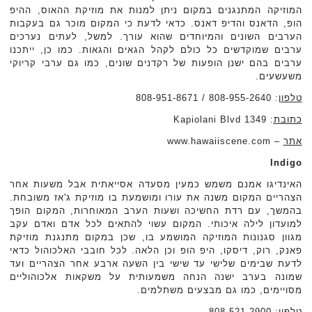
המוזיקה המתנגנים במקום ניתן למנות את מוזיקת ההאוס, ההיפ
הופ, הדאנס והדיפ דאנס. כדאי לדעת כי המקום מוכר גם בעקבות
הערבים השונים והמיוחדים שהוא עורך. למשל, לעתים נערכים
ערבים שמוקדשים כל כולם לקהל הגאים והגאות. כמו כן, ייתכנו
ערבים בהם ישנן הופעות של רקדנים שונים, כמו גם ערבי קריוקי
משעשעים.
טלפון
: 808-955-2640 / 808-951-8671
כתובת
: 1349 Kapiolani Blvd
אתר
– www.hawaiiscene.com
Indigo
האינדיגו אמנם משמש כמעין מסעדה אסייאתית אבל משעות אחר
הצהריים המקום משנה את עורו ומושמעת בו מוזיקת ג'אז משובחת.
בהמשך, עם רדת החשיכה ושעות הערב המאוחרות, המקום הופך
למועדון לילה איכותי. המקום עשוי להתאים לכל אדם ואדם עקב
מגוון סגנונות המוזיקה המושמע בו, שכן במקום מתנגנת מוזיקת
פאנק, רוק, דיסקו, היפ הופ וכן הלאה. לכל חובבי האלכוהול כדאי
לדעת שבימים שלישי עד שישי בין השעה ארבע אחר הצהריים ועד
שמונה בערב ישנה הנחה משמעותית על משקאות אלכוהוליים
מסויימים, כמו גם מבצעים משתלמים.
טלפון
: 808-521-2900